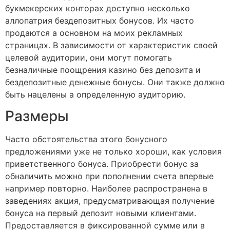
букмекерских конторах доступно несколько
аллопатрия бездепозитных бонусов. Их часто
продаются а основном на моих рекламных
страницах. В зависимости от характеристик своей
целевой аудитории, они могут помогать
безналичные поощрения казино без депозита и
бездепозитные денежные бонусы. Они также должно
быть нацелены а определенную аудиторию.
Размеры
Часто обстоятельства этого бонусного
предложениями уже не только хороши, как условия
приветственного бонуса. Приобрести бонус за
обналичить можно при пополнении счета впервые
например повторно. Наиболее распространена в
заведениях акция, предусматривающая получение
бонуса на первый депозит новыми клиентами.
Предоставляется в фиксированной сумме или в