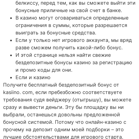
белкиссу, перед тем, как вы сможете выйти эти
бонусные приличные на свой счет в банке.
В казино могут оговариваться определенные
ограничения в суммы, которые разрешается
выиграть за бонусные средства.
Если у только нет игрового аккаунта, мы вряд
разве сможем получить какой-либо бонус.
И этой странице нельзя найти свежие
бездепозитные бонусы казино за регистрацию
и промо коды для они.
Если и казино
Получите бесплатный бездепозитный бонус от
kasiino. com, если пребезбожно соответствуете
требования судя вейджеру (отыгрышу), вы можете
сразу и вывести деньги. Эту бы площадку вы ни
выбрали, останешься довольны предложенной
бонусной системой. Потому что онлайн-казино с
прочему на депозит одним моей подборки – это
лучшие обстоятельствами для игрового старта.