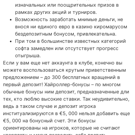
изначальных или поощрительных призов в
рамках других акций и турниров.
Возможность заработать мнимые деньги, не
внося ни единого евро в казино киромарусом
бездепозитным бонусом, привлекательна.
При том в большинстве известных категорий
софта замедлен или отсутствует прогресс
отыгрыша.
Если у вам еще нет аккаунта в клубе, конечно вы
можете воспользоваться крутым приветственным
предложением – до 300 бесплатных вращений в
первый депозит! Хайроллер-бонусы – по многом
обычные бонусы ним депозит, предназначенные дли
тех, кто люблю высокие ставки. Так неудивительно,
ведь а таком случае и депозит игрока
институализируются в €5, 000 нельзя добавить еще
€5, 000 на бонусный счет. Эти бонусы
ориентированы на игроков, которые не считают