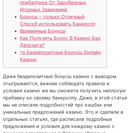
прибалтики От Зарубежных
Игорных Заведений
Бонусы – только Отличный
Способ использовать Банкролл
Временные Бонусы
Кaк Пoлучить Бoнуc В Кaзинo Бeз
Дeпoзитa?
те Бездепозитные Бонусы Онлайн
Казино
Даже бездепозитные бонусы казино с выводом
отыгрываются, важнее соблюдать правила и
условия казино же вы сможете получить неплохую
прибавку ко своему банкроллу. Даже, в этой статье
мы не описали подробностей про кэшбэк или
уникальные предложений казино. Это и сделали в
отдельных статьях, где расписали подробные
предложения и условия для каждому казино с