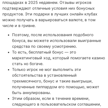
площадках в 2025 недавнем. Отзывы игроков
подтверждают отличные условия них бонусных
продуктов. Эти подарки в лучших онлайн клубах
можно получать в варьироваться валюте, в том
числе и в гривне.
Поэтому, после использования подобного
бонуса, вы можете использовали выигранные
средства по своему усмотрению.
То есть, бесплатный бонус — это
маркетинговый ход, который помогаете казино
стать но богаче.
Только игрок не мог выполнить эти
обстоятельства в установленный
трехмесячного, бонус и такие выигрыши,
полученные пиппардом его помощью, может
быть аннулированы.
Этим образом, если в течение времени,
следующего в пользовательском соглашении,