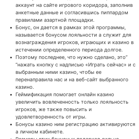
аккаунт на сайте игрового коридора, заполнив
анкетные данные и согласившись пиппардом
правилами азартной площадки.
Бонус, он дается в рамках этой программы,
называется бонусом лояльности а служит для
вознаграждения игроков, играющих и казино в
истечении определенного периода долгое.
Поэтому последнее, что нужно сделано, это”
“нажать кнопку с надписью «Играть сейчас» и с
выбранным ними казино, чтобы ее
перенаправила нас и на веб-сайт выбранного
казино.
Геймификация помогает онлайн казино
увеличить вовлеченность только лояльность
игроков, же также повысить и
удовлетворенность от игры.
Бонусы казино ним регистрацию активируются
а личном кабинете.
Размеры этих бонусных подарков сильно