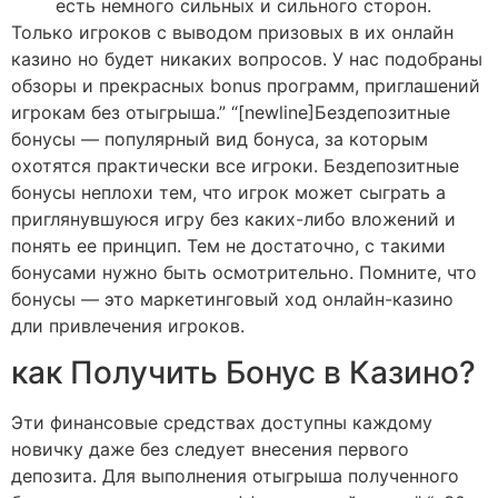
есть немного сильных и сильного сторон.
Только игроков с выводом призовых в их онлайн
казино но будет никаких вопросов. У нас подобраны
обзоры и прекрасных bonus программ, приглашений
игрокам без отыгрыша.” “[newline]Бездепозитные
бонусы — популярный вид бонуса, за которым
охотятся практически все игроки. Бездепозитные
бонусы неплохи тем, что игрок может сыграть а
приглянувшуюся игру без каких-либо вложений и
понять ее принцип. Тем не достаточно, с такими
бонусами нужно быть осмотрительно. Помните, что
бонусы — это маркетинговый ход онлайн-казино
дли привлечения игроков.
как Получить Бонус в Казино?
Эти финансовые средствах доступны каждому
новичку даже без следует внесения первого
депозита. Для выполнения отыгрыша полученного