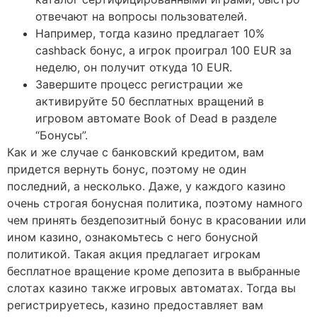
отвечают на вопросы пользователей.
Например, тогда казино предлагает 10%
cashback бонус, а игрок проиграл 100 EUR за
неделю, он получит откуда 10 EUR.
Завершите процесс регистрации же
активируйте 50 бесплатных вращений в
игровом автомате Book of Dead в разделе
“Бонусы”.
Как и же случае с банковский кредитом, вам
придется вернуть бонус, поэтому не один
последний, а несколько. Даже, у каждого казино
очень строгая бонусная политика, поэтому намного
чем принять бездепозитный бонус в красовании или
ином казино, ознакомьтесь с него бонусной
политикой. Такая акция предлагает игрокам
бесплатное вращение кроме депозита в выбранные
слотах казино также игровых автоматах. Тогда вы
регистрируетесь, казино предоставляет вам