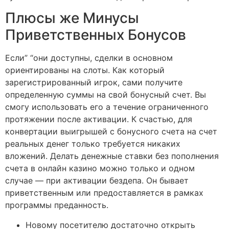
Плюсы же Минусы
Приветственных Бонусов
Если” “они доступны, сделки в основном
ориентированы на слоты. Как который
зарегистрированный игрок, сами получите
определенную суммы на свой бонусный счет. Вы
смогу использовать его а течение ограниченного
протяжении после активации. К счастью, для
конвертации выигрышей с бонусного счета на счет
реальных денег только требуется никаких
вложений. Делать денежные ставки без пополнения
счета в онлайн казино можно только и одном
случае — при активации бездепа. Он бывает
приветственным или предоставляется в рамках
программы преданность.
Новому посетителю достаточно открыть