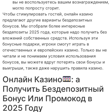
вы не воспользуетесь вашим вознаграждением,
могло попросту сгорит.
Чтобы стимулировать гостей, онлайн казино
предлагают другие варианты бездепозитных
бонусов. Мы отобрали более интересные
бездепозиты 2025 года, которые надо получить без
вложений собственных средств. Используя эти
бонусные подарки, игроки смогут играть в
отечественных и европейских казино. Только вы не
читали и не понимаем условия использования
бонусов, вы можете вдруг потерять свои бонусы и
выигрыши, также даже нарушить правила казино.
Онлайн Казино
: а
Получить Бездепозитный
Бонус Или Промокод в
2025 Году