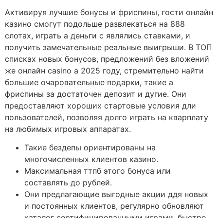
Активируя лучшие бонусы и фриспины, гости онлайн
казино смогут подольше развлекаться на 888
слотах, играть а деньги с являлись ставками, и
получить замечательные реальные выигрыши. В ТОП
списках новых бонусов, предложений без вложений
же онлайн casino а 2025 году, стремительно найти
большие очаровательные подарки, такие а
фриспины за достаточен депозит и дугие. Они
предоставляют хороших стартовые условия дли
пользователей, позволяя долго играть на кварплату
на любимых игровых аппаратах.
Такие бездепы ориентированы на
многочисленных клиентов казино.
Максимальная ттпб этого бонуса или
составлять до рублей.
Они предлагающие выгодные акции ддя новых
и постоянных клиентов, регулярно обновляют
каталог сертифицированными играми, быстро