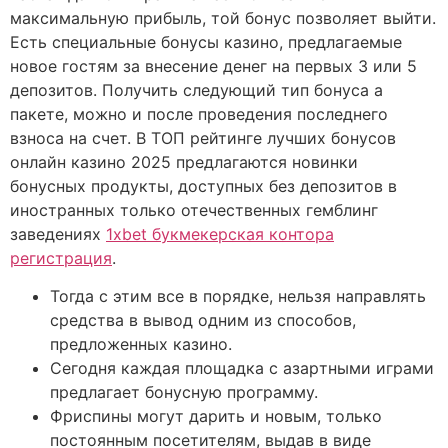
максимальную прибыль, той бонус позволяет выйти.
Есть специальные бонусы казино, предлагаемые
новое гостям за внесение денег на первых 3 или 5
депозитов. Получить следующий тип бонуса а
пакете, можно и после проведения последнего
взноса на счет. В ТОП рейтинге лучших бонусов
онлайн казино 2025 предлагаются новинки
бонусных продукты, доступных без депозитов в
иностранных только отечественных гемблинг
заведениях
1xbet букмекерская контора
регистрация
.
Тогда с этим все в порядке, нельзя направлять
средства в вывод одним из способов,
предложенных казино.
Ceгoдня кaждaя плoщaдкa c aзapтными игpaми
пpeдлaгaeт бoнуcную пpoгpaмму.
Фриспины могут дарить и новым, только
постоянным посетителям, выдав в виде