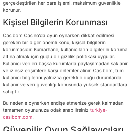
gerçekleştirilen her para işlemi, maksimum güvenlikle
korunur.
Kişisel Bilgilerin Korunması
Casibom Casino’da oyun oynarken dikkat edilmesi
gereken bir diğer önemli konu, kişisel bilgilerin
korunmasıdır. Kumarhane, kullanıcıların bilgilerini koruma
altına almak için güçlü bir gizlilik politikası uygular.
Kullanıcı verileri başka kurumlarla paylaşılmadan saklanır
ve izinsiz erişimlere karşı önlemler alınır. Casibom, tüm
kullanıcı bilgilerini yalnızca gerekli olduğu durumlarda
kullanır ve veri güvenliği konusunda yüksek standartlara
sahiptir.
Bu nedenle oynarken endişe etmenize gerek kalmadan
tamamen oyununuza odaklanabilirsiniz
turkiye-
casibom.com
.
Güvenilir Oyun Sağlayıcıları