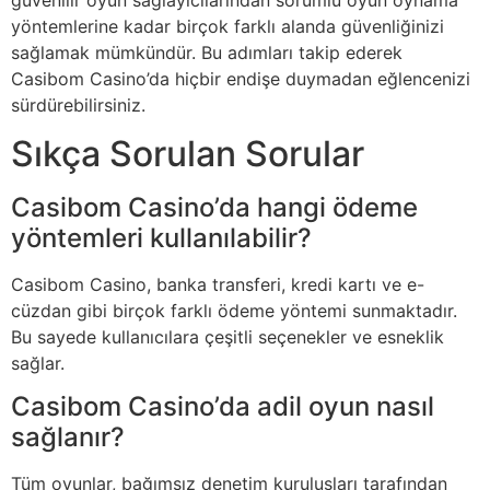
yöntemlerine kadar birçok farklı alanda güvenliğinizi
sağlamak mümkündür. Bu adımları takip ederek
Casibom Casino’da hiçbir endişe duymadan eğlencenizi
sürdürebilirsiniz.
Sıkça Sorulan Sorular
Casibom Casino’da hangi ödeme
yöntemleri kullanılabilir?
Casibom Casino, banka transferi, kredi kartı ve e-
cüzdan gibi birçok farklı ödeme yöntemi sunmaktadır.
Bu sayede kullanıcılara çeşitli seçenekler ve esneklik
sağlar.
Casibom Casino’da adil oyun nasıl
sağlanır?
Tüm oyunlar, bağımsız denetim kuruluşları tarafından