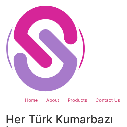
Skip
to
content
Home
About
Products
Contact Us
Her Türk Kumarbazı