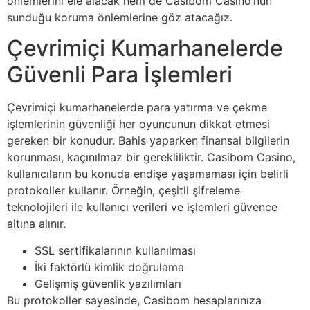
önlemlerini ele alacak hem de Casibom Casino’nun
sunduğu koruma önlemlerine göz atacağız.
Çevrimiçi Kumarhanelerde
Güvenli Para İşlemleri
Çevrimiçi kumarhanelerde para yatırma ve çekme
işlemlerinin güvenliği her oyuncunun dikkat etmesi
gereken bir konudur. Bahis yaparken finansal bilgilerin
korunması, kaçınılmaz bir gerekliliktir. Casibom Casino,
kullanıcıların bu konuda endişe yaşamaması için belirli
protokoller kullanır. Örneğin, çeşitli şifreleme
teknolojileri ile kullanıcı verileri ve işlemleri güvence
altına alınır.
SSL sertifikalarının kullanılması
İki faktörlü kimlik doğrulama
Gelişmiş güvenlik yazılımları
Bu protokoller sayesinde, Casibom hesaplarınıza