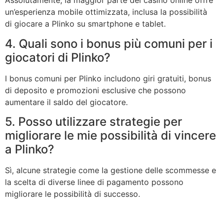
Assolutamente, la maggior parte dei casinò online offre
un’esperienza mobile ottimizzata, inclusa la possibilità
di giocare a Plinko su smartphone e tablet.
4. Quali sono i bonus più comuni per i
giocatori di Plinko?
I bonus comuni per Plinko includono giri gratuiti, bonus
di deposito e promozioni esclusive che possono
aumentare il saldo del giocatore.
5. Posso utilizzare strategie per
migliorare le mie possibilità di vincere
a Plinko?
Sì, alcune strategie come la gestione delle scommesse e
la scelta di diverse linee di pagamento possono
migliorare le possibilità di successo.