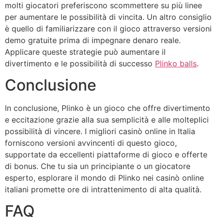
molti giocatori preferiscono scommettere su più linee
per aumentare le possibilità di vincita. Un altro consiglio
è quello di familiarizzare con il gioco attraverso versioni
demo gratuite prima di impegnare denaro reale.
Applicare queste strategie può aumentare il
divertimento e le possibilità di successo
Plinko balls
.
Conclusione
In conclusione, Plinko è un gioco che offre divertimento
e eccitazione grazie alla sua semplicità e alle molteplici
possibilità di vincere. I migliori casinò online in Italia
forniscono versioni avvincenti di questo gioco,
supportate da eccellenti piattaforme di gioco e offerte
di bonus. Che tu sia un principiante o un giocatore
esperto, esplorare il mondo di Plinko nei casinò online
italiani promette ore di intrattenimento di alta qualità.
FAQ