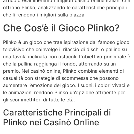
articolo esamineremo i migliori casinò online italiani che
offrono Plinko, analizzando le caratteristiche principali
che li rendono i migliori sulla piazza.
Che Cos’è il Gioco Plinko?
Plinko è un gioco che trae ispirazione dal famoso gioco
televisivo che coinvolge il rilascio di dischi o palline su
una tavola inclinata con ostacoli. L’obiettivo principale è
che la pallina raggiunga il fondo, atterrando su un
premio. Nei casinò online, Plinko combina elementi di
casualità con strategie di scommessa che possono
aumentare l’emozione del gioco. I suoni, i colori vivaci e
le animazioni rendono Plinko un’opzione attraente per
gli scommettitori di tutte le età.
Caratteristiche Principali di
Plinko nei Casinò Online