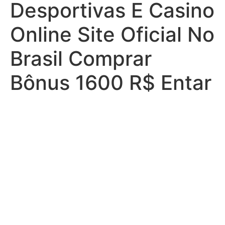
Desportivas E Casino
Online Site Oficial No
Brasil Comprar
Bônus 1600 R$ Entar