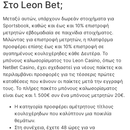
Στο Leon Bet;
Μεταξύ αυτών, υπάρχουν δωρεάν στοιχήματα για
Sportsbook, καθώς και έως και 10% επιστροφή
μετρητών εβδομαδιαία σε παιχνίδια στοιχήματος.
Μιλώντας για επιστροφή μετρητών, η πλατφόρμα
προσφέρει επίσης έως και 10% επιστροφή σε
αγαπημένους κουλοχέρηδες κάθε Δευτέρα. Το
μπόνους καλωσορίσματος του Leon Casino, όπως το
NetBet Casino, έχει σχεδιαστεί για νέους παίκτες και
περιλαμβάνει προσφορές για τις τέσσερις πρώτες
καταθέσεις που κάνουν οι παίκτες μετά την εγγραφή
τους. Το πλήρες πακέτο μπόνους καλωσορίσματος
είναι έως και 1. 500€ συν ένα μπόνους μετρητών 20€.
Η κατηγορία προσφέρει αμέτρητους τίτλους
κουλοχέρηδων που καλύπτουν μια ποικιλία
θεμάτων.
Στη συνέχεια, έχετε 48 ώρες για να