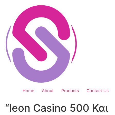
Skip
to
content
Home
About
Products
Contact Us
“leon Casino 500 Και