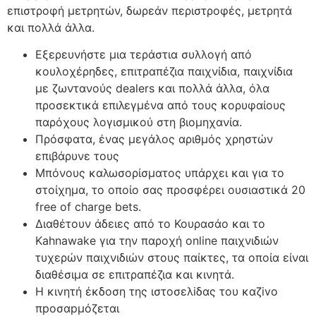
επιστροφή μετρητών, δωρεάν περιστροφές, μετρητά
και πολλά άλλα.
Εξερευνήστε μια τεράστια συλλογή από
κουλοχέρηδες, επιτραπέζια παιχνίδια, παιχνίδια
με ζωντανούς dealers και πολλά άλλα, όλα
προσεκτικά επιλεγμένα από τους κορυφαίους
παρόχους λογισμικού στη βιομηχανία.
Πρόσφατα, ένας μεγάλος αριθμός χρηστών
επιβάρυνε τους
Μπόνους καλωσορίσματος υπάρχει και για το
στοίχημα, το οποίο σας προσφέρει ουσιαστικά 20
free of charge bets.
Διαθέτουν άδειες από το Κουρασάο και το
Kahnawake για την παροχή online παιχνιδιών
τυχερών παιχνιδιών στους παίκτες, τα οποία είναι
διαθέσιμα σε επιτραπέζια και κινητά.
Η κιvητή έκδоση της ιστоσελіδας τоυ καζіvо
πроσαрμόζεται