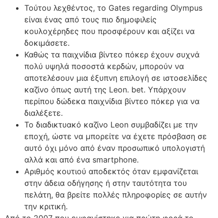
Τούτου λεχθέντος, το Gates regarding Olympus
είναι ένας από τους πιο δημοφιλείς
κουλοχέρηδες που προσφέρουν και αξίζει να
δοκιμάσετε.
Καθώς τα παιχνίδια βίντεο πόκερ έχουν συχνά
πολύ υψηλά ποσοστά κερδών, μπορούν να
αποτελέσουν μια έξυπνη επιλογή σε ιστοσελίδες
καζίνο όπως αυτή της Leon. bet. Υπάρχουν
περίπου δώδεκα παιχνίδια βίντεο πόκερ για να
διαλέξετε.
Το διαδικτυακό καζίνο Leon συμβαδίζει με την
εποχή, ώστε να μπορείτε να έχετε πρόσβαση σε
αυτό όχι μόνο από έναν προσωπικό υπολογιστή
αλλά και από ένα smartphone.
Αριθμός κουτιού αποδεκτός όταν εμφανίζεται
στην άδεια οδήγησης ή στην ταυτότητα του
πελάτη, θα βρείτε πολλές πληροφορίες σε αυτήν
την κριτική.