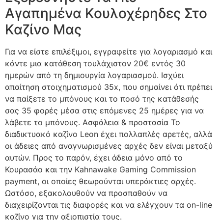
Αγαπημένα Κουλοχέρηδες Στο
Καζίνο Μας
Για να είστε επιλέξιμοι, εγγραφείτε για λογαριασμό και
κάντε μια κατάθεση τουλάχιστον 20€ εντός 30
ημερών από τη δημιουργία λογαριασμού. Ισχύει
απαίτηση στοιχηματισμού 35x, που σημαίνει ότι πρέπει
να παίξετε το μπόνους και το ποσό της κατάθεσής
σας 35 φορές μέσα στις επόμενες 25 ημέρες για να
λάβετε το μπόνους. Ασφάλεια & προστασία Το
διαδικτυακό καζίνο Leon έχει πολλαπλές αρετές, αλλά
οι άδειες από αναγνωρισμένες αρχές δεν είναι μεταξύ
αυτών. Προς το παρόν, έχει άδεια μόνο από το
Κουρασάο και την Kahnawake Gaming Commission
payment, οι οποίες θεωρούνται υπεράκτιες αρχές.
Ωστόσο, εξακολουθούν να προσπαθούν να
διαχειρίζονται τις διαφορές και να ελέγχουν τα on-line
καζίνο για την αξιοπιστία τους.