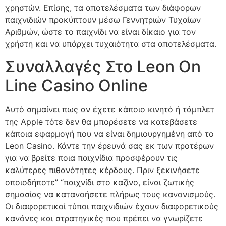
χρηστών. Επίσης, τα αποτελέσματα των διάφορων
παιχνιδιών προκύπτουν μέσω Γεννητριών Τυχαίων
Αριθμών, ώστε το παιχνίδι να είναι δίκαιο για τον
χρήστη και να υπάρχει τυχαιότητα στα αποτελέσματα.
Συναλλαγές Στο Leon On
Line Casino Online
Αυτό σημαίνει πως αν έχετε κάποιο κινητό ή τάμπλετ
της Apple τότε δεν θα μπορέσετε να κατεβάσετε
κάποια εφαρμογή που να είναι δημιουργημένη από το
Leon Casino. Κάντε την έρευνά σας εκ των προτέρων
για να βρείτε ποια παιχνίδια προσφέρουν τις
καλύτερες πιθανότητες κέρδους. Πριν ξεκινήσετε
οποιοδήποτε” “παιχνίδι στο καζίνο, είναι ζωτικής
σημασίας να κατανοήσετε πλήρως τους κανονισμούς.
Οι διαφορετικοί τύποι παιχνιδιών έχουν διαφορετικούς
κανόνες και στρατηγικές που πρέπει να γνωρίζετε