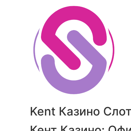
Skip
to
content
Kent Казино Сло
Кент Казино: Оф