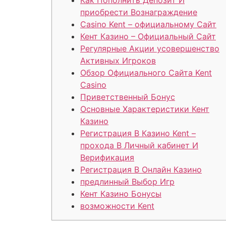
Как Пополнить Депозит И
приобрести Вознаграждение
Casino Kent – официальному Сайт
Кент Казино – Официальный Сайт
Регулярные Акции усовершенство
Активных Игроков
Обзор Официального Сайта Kent
Casino
Приветственный Бонус
Основные Характеристики Кент
Казино
Регистрация В Казино Kent –
прохода В Личный кабинет И
Верификация
Регистрация В Онлайн Казино
предлинный Выбор Игр
Кент Казино Бонусы
возможности Kent