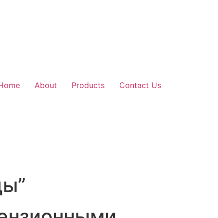
Home
About
Products
Contact Us
ды”
цензионными