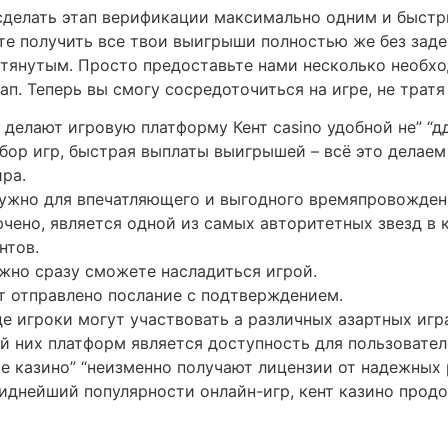
сделать этап верификации максимально одним и быст
е получить все твои выигрыши полностью же без задер
тянутым. Просто предоставьте нами несколько необх
п. Теперь вы смогу сосредоточиться на игре, не тратя
 делают игровую платформу Кент casino удобной не” “д
ор игр, быстрая выплаты выигрышей – всё это делаем
ра.
 нужно для впечатляющего и выгодного времяпровожден
лючено, является одной из самых авторитетных звезд 
нтов.
ожно сразу сможете насладиться игрой.
т отправлено послание с подтверждением.
де игроки могут участвовать а различных азартных игра
й них платформ является доступность для пользовател
е казино” “неизменно получают лицензии от надежных
лиднейший популярности онлайн-игр, кент казино прод