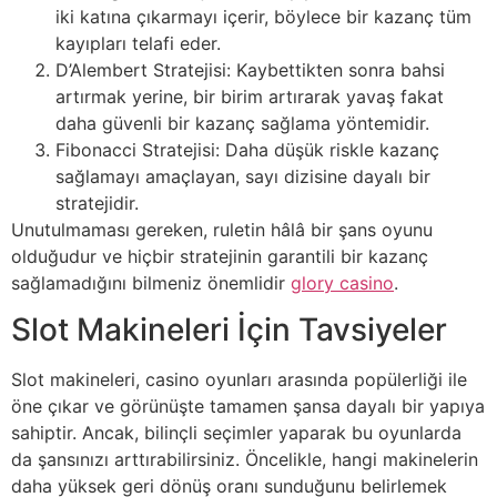
iki katına çıkarmayı içerir, böylece bir kazanç tüm
kayıpları telafi eder.
D’Alembert Stratejisi: Kaybettikten sonra bahsi
artırmak yerine, bir birim artırarak yavaş fakat
daha güvenli bir kazanç sağlama yöntemidir.
Fibonacci Stratejisi: Daha düşük riskle kazanç
sağlamayı amaçlayan, sayı dizisine dayalı bir
stratejidir.
Unutulmaması gereken, ruletin hâlâ bir şans oyunu
olduğudur ve hiçbir stratejinin garantili bir kazanç
sağlamadığını bilmeniz önemlidir
glory casino
.
Slot Makineleri İçin Tavsiyeler
Slot makineleri, casino oyunları arasında popülerliği ile
öne çıkar ve görünüşte tamamen şansa dayalı bir yapıya
sahiptir. Ancak, bilinçli seçimler yaparak bu oyunlarda
da şansınızı arttırabilirsiniz. Öncelikle, hangi makinelerin
daha yüksek geri dönüş oranı sunduğunu belirlemek