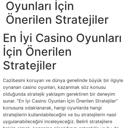
Oyunları İçin
Önerilen Stratejiler
En İyi Casino Oyunları
İçin Önerilen
Stratejiler
Cazibesini koruyan ve dünya genelinde büyük bir ilgiyle
oynanan casino oyunları, kazanmak söz konusu
olduğunda stratejik yaklaşım gerektiren bir deneyim
sunar. “En İyi Casino Oyunları İçin Önerilen Stratejiler”
konusuna odaklanarak, hangi oyunlarda hangi
stratejilerin kullanılabileceğini ve bu stratejilerin nasıl
uygulanabileceğini inceleyeceğiz. Belirli stratejilere