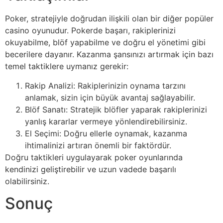
Poker, stratejiyle doğrudan ilişkili olan bir diğer popüler
casino oyunudur. Pokerde başarı, rakiplerinizi
okuyabilme, blöf yapabilme ve doğru el yönetimi gibi
becerilere dayanır. Kazanma şansınızı artırmak için bazı
temel taktiklere uymanız gerekir:
Rakip Analizi: Rakiplerinizin oynama tarzını
anlamak, sizin için büyük avantaj sağlayabilir.
Blöf Sanatı: Stratejik blöfler yaparak rakiplerinizi
yanlış kararlar vermeye yönlendirebilirsiniz.
El Seçimi: Doğru ellerle oynamak, kazanma
ihtimalinizi artıran önemli bir faktördür.
Doğru taktikleri uygulayarak poker oyunlarında
kendinizi geliştirebilir ve uzun vadede başarılı
olabilirsiniz.
Sonuç