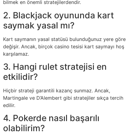
bilmek en önemli stratejilerdendir.
2. Blackjack oyununda kart
saymak yasal mı?
Kart saymanın yasal statüsü bulunduğunuz yere göre
değişir. Ancak, birçok casino tesisi kart saymayı hoş
karşılamaz.
3. Hangi rulet stratejisi en
etkilidir?
Hiçbir strateji garantili kazanç sunmaz. Ancak,
Martingale ve D’Alembert gibi stratejiler sıkça tercih
edilir.
4. Pokerde nasıl başarılı
olabilirim?