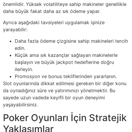
önemlidir. Yüksek volatiliteye sahip makineler genellikle
daha büyük fakat daha az sık ödeme yapar.
Ayrıca aşağıdaki tavsiyeleri uygulamak işinize
yarayabilir:
Daha fazla ödeme çizgisine sahip makineleri tercih
edin.
Küçük ama sık kazançlar sağlayan makinelerle
başlayın ve büyük jackpot hedeflerine doğru
ilerleyin.
Promosyon ve bonus tekliflerinden yararlanın.
Slot oyunlarında dikkat edilmesi gereken bir diğer konu
da oynadığınız süre ve yatırımınızı yönetmektir. Bu
sayede uzun vadede keyifli bir oyun deneyimi
yaşayabilirsiniz.
Poker Oyunları İçin Stratejik
Yaklaşımlar