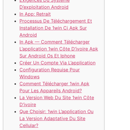
Exigences Du Système
D’exploitation Android
In App: Retrait
Processus De Téléchargement Et
Installation De 1win Ci Apk Sur
Android
In Apk — Comment Télécharger
L’application 1win Côte D’ivoire Apk
Sur Android Os Et Iphone
Créer Un Compte Via L’application
Configuration Requise Pour
Windows
Comment Télécharger 1win Apk
Pour Les Appareils Android?
La Version Web Du Site 1win Côte
D’ivoire
Que Choisir: 1win L’application Ou
La Version Adaptative Du Site
Cellular?