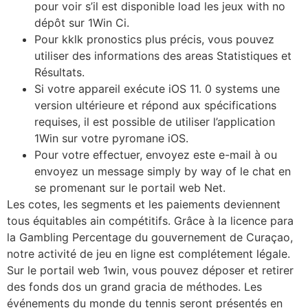
pour voir s’il est disponible load les jeux with no
dépôt sur 1Win Ci.
Pour kklk pronostics plus précis, vous pouvez
utiliser des informations des areas Statistiques et
Résultats.
Si votre appareil exécute iOS 11. 0 systems une
version ultérieure et répond aux spécifications
requises, il est possible de utiliser l’application
1Win sur votre pyromane iOS.
Pour votre effectuer, envoyez este e-mail à ou
envoyez un message simply by way of le chat en
se promenant sur le portail web Net.
Les cotes, les segments et les paiements deviennent
tous équitables ain compétitifs. Grâce à la licence para
la Gambling Percentage du gouvernement de Curaçao,
notre activité de jeu en ligne est complétement légale.
Sur le portail web 1win, vous pouvez déposer et retirer
des fonds dos un grand gracia de méthodes. Les
événements du monde du tennis seront présentés en