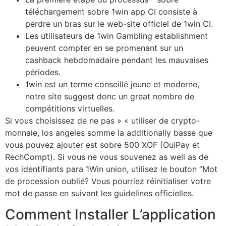
téléchargement sobre 1win app CI consiste à
perdre un bras sur le web-site officiel de 1win CI.
Les utilisateurs de 1win Gambling establishment
peuvent compter en se promenant sur un
cashback hebdomadaire pendant les mauvaises
périodes.
1win est un terme conseillé jeune et moderne,
notre site suggest donc un great nombre de
compétitions virtuelles.
Si vous choisissez de ne pas » « utiliser de crypto-
monnaie, los angeles somme la additionally basse que
vous pouvez ajouter est sobre 500 XOF (OuiPay et
RechCompt). Si vous ne vous souvenez as well as de
vos identifiants para 1Win union, utilisez le bouton “Mot
de procession oublié? Vous pourriez réinitialiser votre
mot de passe en suivant les guidelines officielles.
Comment Installer L’application