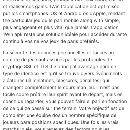
et réaliser ces gains. 1Win L’application est optimisée
put les smartphones iOS et Android os d’Apple, rendant
the particular jeu ou le pari mobile along with simple,
plus engageant et plus vital que jamais. L’application
1Win apk reste une solution idéale pour accéder durante
continu à vos ne vos jeux de paris préférés.
La sécurité des données personnelles et l’accès au
compte de jeu sont assurés par les protocoles de
cryptage SSL et TLS. Le principal avantage para ce
type de identico est qu’il se trouve divers événements
aléatoires (éliminations, blessures, pénalités) qui
changent complètement le cours man jeu. Il n’est pas
facile sobre prédire leur spirit avant le départ, mais en
coach de regarder, vous pouvez faire el pari en fonction
de ce qui ze passe sur the terrain. Votre objectif est de
compléter une équipe dos un nombre spécifique de
joueurs para positions spécifiques. Une fois les vrais
matchs joués, vous recevez des factors pour les