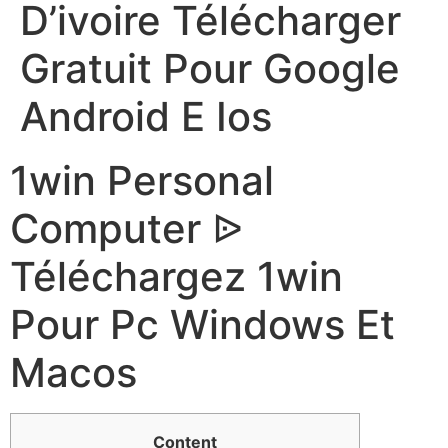
D’ivoire Télécharger
Gratuit Pour Google
Android E Ios
1win Personal
Computer ᐉ
Téléchargez 1win
Pour Pc Windows Et
Macos
Content