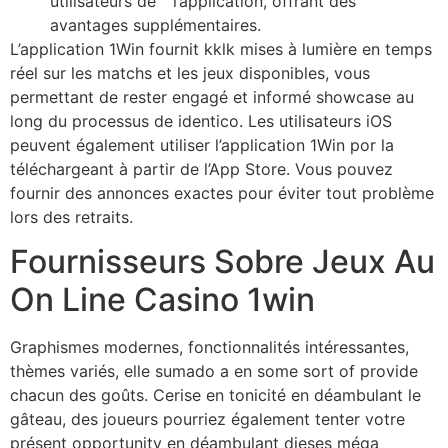
utilisateurs de” “l’application, offrant des
avantages supplémentaires.
L’application 1Win fournit kklk mises à lumière en temps
réel sur les matchs et les jeux disponibles, vous
permettant de rester engagé et informé showcase au
long du processus de identico. Les utilisateurs iOS
peuvent également utiliser l’application 1Win por la
téléchargeant à partir de l’App Store. Vous pouvez
fournir des annonces exactes pour éviter tout problème
lors des retraits.
Fournisseurs Sobre Jeux Au
On Line Casino 1win
Graphismes modernes, fonctionnalités intéressantes,
thèmes variés, elle sumado a en some sort of provide
chacun des goûts. Cerise en tonicité en déambulant le
gâteau, des joueurs pourriez également tenter votre
présent opportunity en déambulant dieses méga