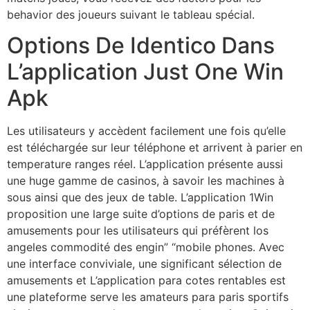
behavior des joueurs suivant le tableau spécial.
Options De Identico Dans
L’application Just One Win
Apk
Les utilisateurs y accèdent facilement une fois qu’elle
est téléchargée sur leur téléphone et arrivent à parier en
temperature ranges réel. L’application présente aussi
une huge gamme de casinos, à savoir les machines à
sous ainsi que des jeux de table. L’application 1Win
proposition une large suite d’options de paris et de
amusements pour les utilisateurs qui préfèrent los
angeles commodité des engin” “mobile phones. Avec
une interface conviviale, une significant sélection de
amusements et L’application para cotes rentables est
une plateforme serve les amateurs para paris sportifs