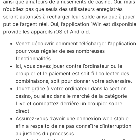
ainsi que amateurs de amusements de casino. Oui, mais
n’oubliez pas que seuls des utilisateurs enregistrés
seront autorisés à recharger leur solde ainsi que à jouer
put de l’argent réel. Oui, l’application 1Win est disponible
provide les appareils iOS et Android.
Venez découvrir comment télécharger l’application
pour vous régaler de ses nombreuses
fonctionnalités.
Ici, vous devez jouer contre l’ordinateur ou le
croupier et le paiement est soit fill collecter des
combinaisons, soit pour donner votre adversaire.
Jouez grâce à votre ordinateur dans la section
casino, ou allez dans le marché de la catégorie
Live et combattez derrière un croupier sobre
direct.
Assurez-vous d’avoir une connexion web stable
afin a respeito de ne pas connaître d’interruption
au justices du processus.