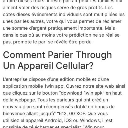
à faire dieses tours. Il reste parfait pour les familles qui
aiment voler des risques serve de gros profits. Les
cotes dieses événements individuels sont multipliées les
unes par les autres, votre qui vous permet de réclamer
une somme d’argent pratiquement importante. Mais
dans le cas où au moins votre prédiction ne se réalise
pas, promote le pari se révèle être perdu.
Comment Parier Through
Un Appareil Cellular?
L’entreprise dispose d’une edition mobile et d’une
application mobile 1win app. Ouvrez notre site web ainsi
que cliquez sur le bouton “download 1win apk” en haut
de la webpage. Tous les parieurs qui ont créé un
nouveau plan sont récompensés doble un bonus de
bienvenue allant jusqu’à” “612, 00 XOF. Que vous
utilisiez el appareil Android, iOS ou Windows, il est
possible de télécharger et specialist 1Win pour