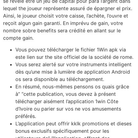
se révèle être un jeu de capital pour para l’argent dans
lequel the joueur représente assuré de épargner el prix.
Ainsi, le joueur choisit votre caisse, l’achète, l’ouvre et
reçoit algun gain garanti. En imprévu de gain, votre
nombre sobre benefits sera crédité en allant sur le
compte gain.
Vous pouvez télécharger le fichier 1Win apk via
este lien sur the site officiel de la société de rome.
Vous serez alerté sur votre instruments intelligent
dès qu’une mise à lumière de application Android
os sera disponible au téléchargement.
En résumé, nous-mêmes pensons os quais grâce
à” “cette publication, vous devez à présent
télécharger aisément l’application 1win Côte
d’Ivoire ou parier sur vos ne vos amusements
préférés.
L’application peut offrir kklk promotions et dieses
bonus exclusifs spécifiquement pour les