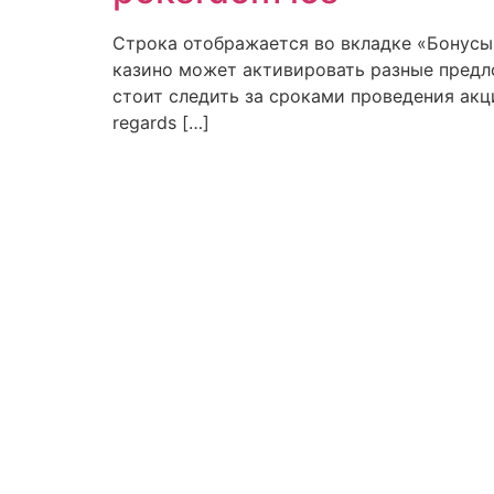
Строка отображается во вкладке «Бонусы»
казино может активировать разные предл
стоит следить за сроками проведения акций. 
regards […]