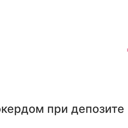
кердом при депозите