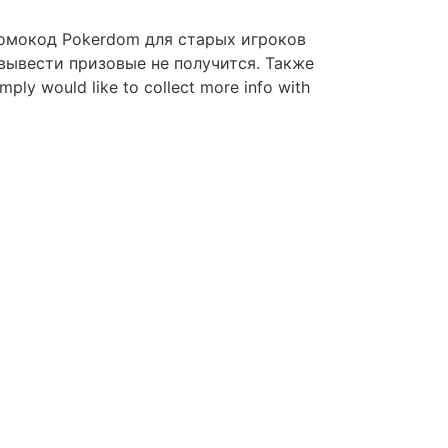
ромокод Pokerdom для старых игроков
вывести призовые не получится. Также
ly would like to collect more info with