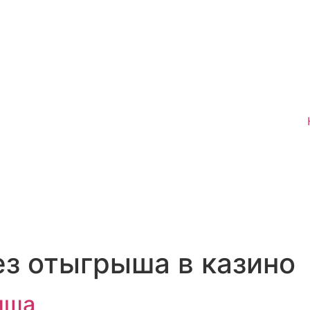
з отыгрыша в казино
ыша