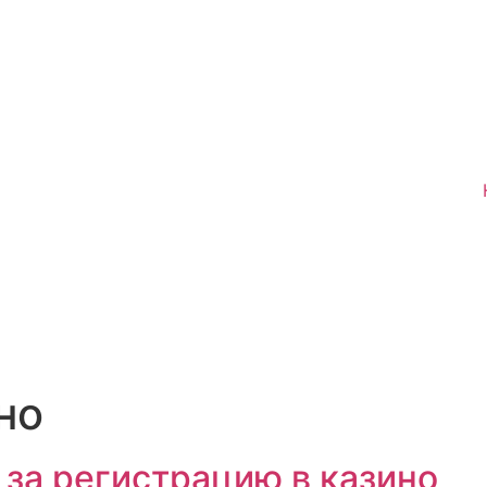
но
 за регистрацию в казино