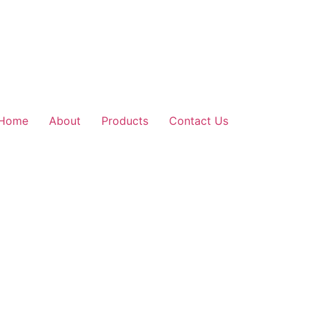
Home
About
Products
Contact Us