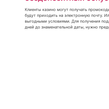
Клиенты казино могут получать промокод
будут приходить на электронную почту. И
выгодными условиями. Для получения под
дней до знаменательной даты, нужно пред