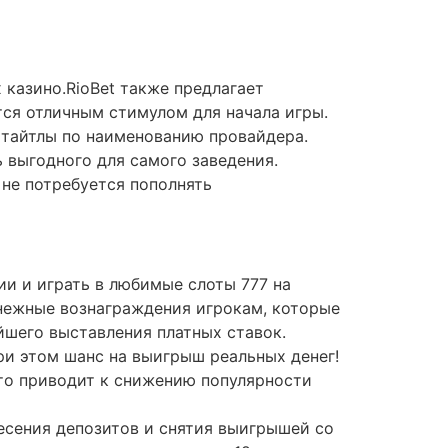
 казино.RioBet также предлагает
тся отличным стимулом для начала игры.
 тайтлы по наименованию провайдера.
ь выгодного для самого заведения.
не потребуется пополнять
ии и играть в любимые слоты 777 на
енежные вознаграждения игрокам, которые
йшего выставления платных ставок.
ри этом шанс на выигрыш реальных денег!
то приводит к снижению популярности
несения депозитов и снятия выигрышей со