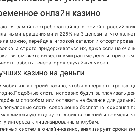
ременное онлайн казино
таются самой востребованной категорией в российских
платными вращениями и 225% на 3 депозита, что являе
ика можно, перейдя в игровой каталог и отсортировав
ояко, а строго придерживаться их, даже если не очен
ка, вы сможете вывести выигранные деньги, при этом 
ность работы генераторов случайных чисел.
учших казино на деньги
е мобильных версий казино, чтобы совершать транзакц
 угодно.Подобные слоты исправно будут выплачивать д
добным способом или оставить на балансе для дальне
в популярные слоты совершенно бесплатно, сохраняя п
максимальную отдачу от своих вложений и времени, ч
сту интереса к лицензированным клубам.
атежных систем в онлайн-казино, анализирует сроки в