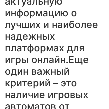
актуальную
информацию о
лучших и наиболее
надежных
платформах для
игры онлайн.Еще
один важный
критерий – это
наличие игровых
автоматов от