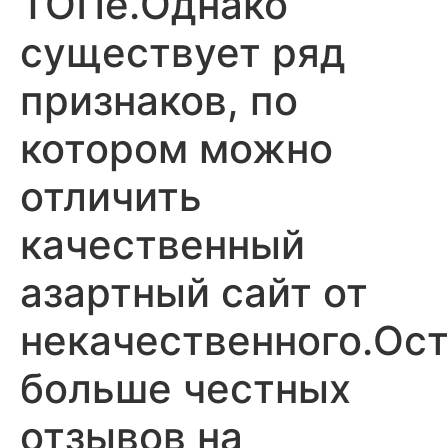
ТОПе.Однако
существует ряд
признаков, по
котором можно
отличить
качественный
азартный сайт от
некачественного.Ос
больше честных
отзывов на