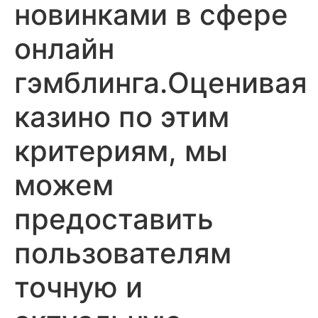
новинками в сфере
онлайн
гэмблинга.Оценивая
казино по этим
критериям, мы
можем
предоставить
пользователям
точную и