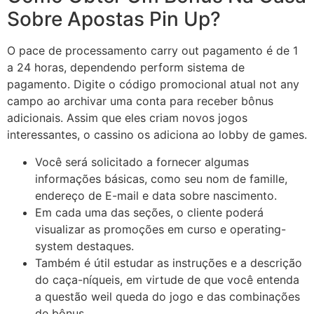
Sobre Apostas Pin Up?
O pace de processamento carry out pagamento é de 1
a 24 horas, dependendo perform sistema de
pagamento. Digite o código promocional atual not any
campo ao archivar uma conta para receber bônus
adicionais. Assim que eles criam novos jogos
interessantes, o cassino os adiciona ao lobby de games.
Você será solicitado a fornecer algumas
informações básicas, como seu nom de famille,
endereço de E-mail e data sobre nascimento.
Em cada uma das seções, o cliente poderá
visualizar as promoções em curso e operating-
system destaques.
Também é útil estudar as instruções e a descrição
do caça-níqueis, em virtude de que você entenda
a questão weil queda do jogo e das combinações
de bônus.