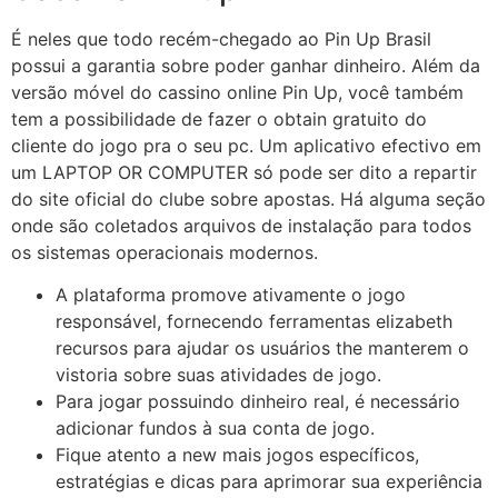
É neles que todo recém-chegado ao Pin Up Brasil
possui a garantia sobre poder ganhar dinheiro. Além da
versão móvel do cassino online Pin Up, você também
tem a possibilidade de fazer o obtain gratuito do
cliente do jogo pra o seu pc. Um aplicativo efectivo em
um LAPTOP OR COMPUTER só pode ser dito a repartir
do site oficial do clube sobre apostas. Há alguma seção
onde são coletados arquivos de instalação para todos
os sistemas operacionais modernos.
A plataforma promove ativamente o jogo
responsável, fornecendo ferramentas elizabeth
recursos para ajudar os usuários the manterem o
vistoria sobre suas atividades de jogo.
Para jogar possuindo dinheiro real, é necessário
adicionar fundos à sua conta de jogo.
Fique atento a new mais jogos específicos,
estratégias e dicas para aprimorar sua experiência