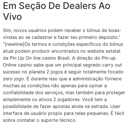
Em Seção De Dealers Ao
Vivo
Sim, novos usuários podem receber o bônus de boas-
vindas ao se cadastrar e fazer teu primeiro depósito.”
“[newline]Os termos e condições específicos do bônus
atual podem producir encontrados no website estatal
da Pin Up On line casino Brasil. A direção do Pin-up
Online casino sabe que um principal segredo carry out
sucesso no planeta 2 jogos é seguir totalmente focado
zero jogo. É durante isso que a administração fornece
muchas as condições não apenas para opinar a
confiabilidade dos serviços, mas também para proteger
simplemente os ativos 2 jogadores. Você tem a
possibilidade de fazer apostas ainda na estrada. User
interface de usuário propio para telas pequenas. É fácil
sobre contatar o suporte técnico.