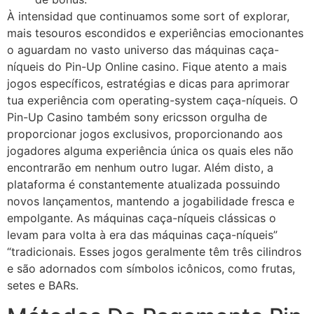
À intensidad que continuamos some sort of explorar,
mais tesouros escondidos e experiências emocionantes
o aguardam no vasto universo das máquinas caça-
níqueis do Pin-Up Online casino. Fique atento a mais
jogos específicos, estratégias e dicas para aprimorar
tua experiência com operating-system caça-níqueis. O
Pin-Up Casino também sony ericsson orgulha de
proporcionar jogos exclusivos, proporcionando aos
jogadores alguma experiência única os quais eles não
encontrarão em nenhum outro lugar. Além disto, a
plataforma é constantemente atualizada possuindo
novos lançamentos, mantendo a jogabilidade fresca e
empolgante. As máquinas caça-níqueis clássicas o
levam para volta à era das máquinas caça-níqueis”
“tradicionais. Esses jogos geralmente têm três cilindros
e são adornados com símbolos icônicos, como frutas,
setes e BARs.