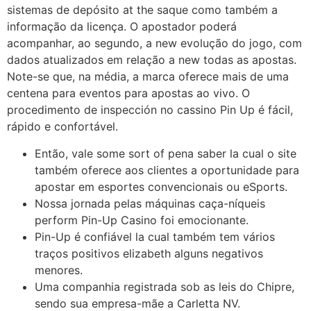
sistemas de depósito at the saque como também a
informação da licença. O apostador poderá
acompanhar, ao segundo, a new evolução do jogo, com
dados atualizados em relação a new todas as apostas.
Note-se que, na média, a marca oferece mais de uma
centena para eventos para apostas ao vivo. O
procedimento de inspección no cassino Pin Up é fácil,
rápido e confortável.
Então, vale some sort of pena saber la cual o site
também oferece aos clientes a oportunidade para
apostar em esportes convencionais ou eSports.
Nossa jornada pelas máquinas caça-níqueis
perform Pin-Up Casino foi emocionante.
Pin-Up é confiável la cual também tem vários
traços positivos elizabeth alguns negativos
menores.
Uma companhia registrada sob as leis do Chipre,
sendo sua empresa-mãe a Carletta NV.