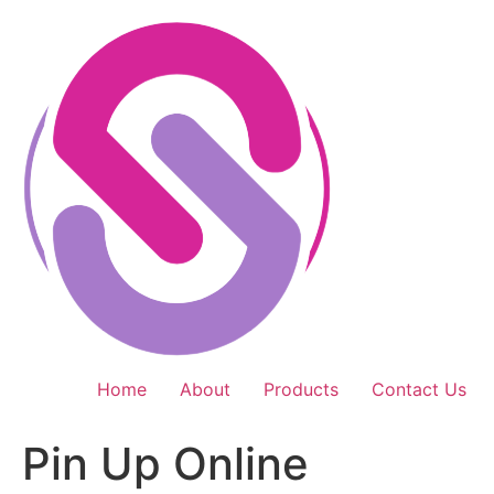
Skip
to
content
Home
About
Products
Contact Us
Pin Up Online