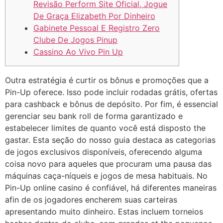
Revisão Perform Site Oficial, Jogue
De Graça Elizabeth Por Dinheiro
Gabinete Pessoal E Registro Zero
Clube De Jogos Pinup
Cassino Ao Vivo Pin Up
Outra estratégia é curtir os bônus e promoções que a
Pin-Up oferece. Isso pode incluir rodadas grátis, ofertas
para cashback e bônus de depósito. Por fim, é essencial
gerenciar seu bank roll de forma garantizado e
estabelecer limites de quanto você está disposto the
gastar. Esta seção do nosso guia destaca as categorias
de jogos exclusivos disponíveis, oferecendo alguma
coisa novo para aqueles que procuram uma pausa das
máquinas caça-níqueis e jogos de mesa habituais. No
Pin-Up online casino é confiável, há diferentes maneiras
afin de os jogadores encherem suas carteiras
apresentando muito dinheiro. Estas incluem torneios