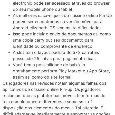
electronic pode ser acessado através do browser
do seu mobile phone ou tablet.
As melhores caça-níqueis do cassino online Pin Up
podem ser encontradas na versão móvel para
Android elizabeth iOS sem muita dificuldade.
Isso pode incluir o envio de documentos asi como
uma cópia carry out seu documento para
identidade ou comprovante de endereço.
A slot tem o layout padrão de 5×3 carretéis
possuindo 25 linhas para pagamento fixas.
Você tem a possibilidade de baixá-lo
gratuitamente perform Play Market ou App Store,
assim asi como do site formal.
Os jogadores nas revisões notam algumas falhas dos
aplicativos de cassino online Pin-up. Os jogadores
reclamam que as plataformas móveis têm formas de
tela completamente diferentes e some sort of
disposição dos elementos do menu” “foi alterada. É
difícil adaptar-se imediatamente e encontrar as opções