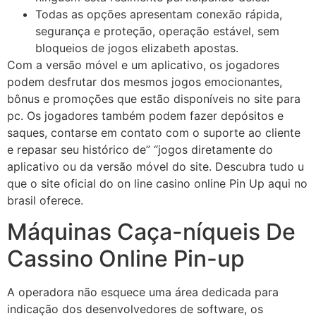
Todas as opções apresentam conexão rápida,
segurança e proteção, operação estável, sem
bloqueios de jogos elizabeth apostas.
Com a versão móvel e um aplicativo, os jogadores
podem desfrutar dos mesmos jogos emocionantes,
bônus e promoções que estão disponíveis no site para
pc. Os jogadores também podem fazer depósitos e
saques, contarse em contato com o suporte ao cliente
e repasar seu histórico de” “jogos diretamente do
aplicativo ou da versão móvel do site. Descubra tudo u
que o site oficial do on line casino online Pin Up aqui no
brasil oferece.
Máquinas Caça-níqueis De
Cassino Online Pin-up
A operadora não esquece uma área dedicada para
indicação dos desenvolvedores de software, os