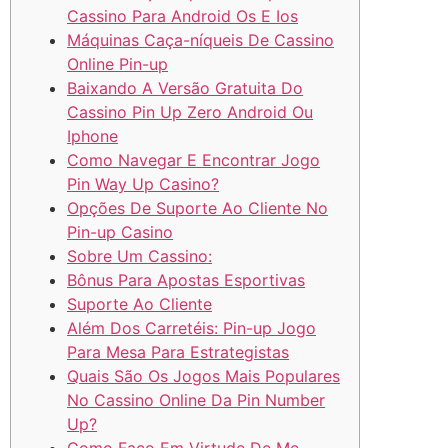
Cassino Para Android Os E Ios
Máquinas Caça-níqueis De Cassino
Online Pin-up
Baixando A Versão Gratuita Do
Cassino Pin Up Zero Android Ou
Iphone
Como Navegar E Encontrar Jogo
Pin Way Up Casino?
Opções De Suporte Ao Cliente No
Pin-up Casino
Sobre Um Cassino:
Bônus Para Apostas Esportivas
Suporte Ao Cliente
Além Dos Carretéis: Pin-up Jogo
Para Mesa Para Estrategistas
Quais São Os Jogos Mais Populares
No Cassino Online Da Pin Number
Up?