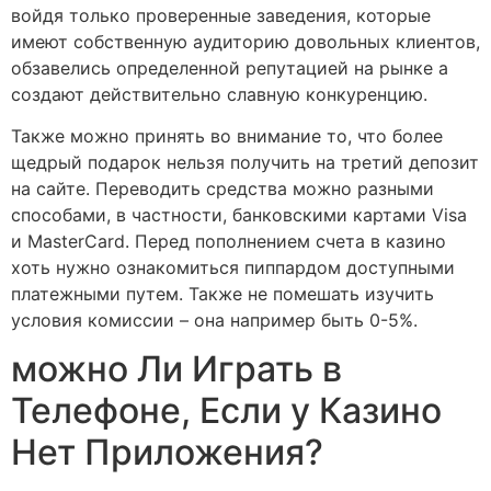
войдя только проверенные заведения, которые
имеют собственную аудиторию довольных клиентов,
обзавелись определенной репутацией на рынке а
создают действительно славную конкуренцию.
Также можно принять во внимание то, что более
щедрый подарок нельзя получить на третий депозит
на сайте. Переводить средства можно разными
способами, в частности, банковскими картами Visa
и MasterCard. Перед пополнением счета в казино
хоть нужно ознакомиться пиппардом доступными
платежными путем. Также не помешать изучить
условия комиссии – она например быть 0-5%.
можно Ли Играть в
Телефоне, Если у Казино
Нет Приложения?