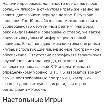
Наличие программы лояльности всегда являлось
большим плюсом а стимулом играть же казино на
вплоть длительного периода долгое. Регулярно
проверяя Топ 10 онлайн казино, можно составить
усовершенство себя личный рейтинг платформ,
рекомендованных к совершению ставок, же также
получить актуальный информацию о новый
сервисах. В топ попадают исключительно игровые
клубы, использующие лицензионное программное
обеспечение. Отсутствие сертификата гарантирует
случайность исхода раунда, соответствие
заявленных показателей RTP и волатильность
определенному уровню. В ТОП 5 автоматов войдут
самые востребованные программы, которыми
активно довольствуются игроки, чья стран
регистрации – Россия.
Настольные Игры