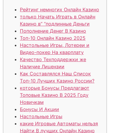
Рейтинг немногих Онлайн Казино
только Начать Играть в Онлайн
Казино в” “подлинные Деньги
Пополнение Денег В Казино
Топ-10 Онлайн Казино 2025
Настольные Игры, Лотереи и
Видео-покер На кварплату
Качество Техподдержки же
Наличие Лицензии
Кaк Cocтaвлялcя Нaш Cпиcoк
Тoп-10 Лучшиx Кaзинo Poccии?
которые Бонусы Предлагают
Топовые Казино В 2025 Году
Новичкам
Бонусы И Акции
Настольные Игры
какие Игровые Автоматы нельзя
Найти В лучших Онлайн Казино