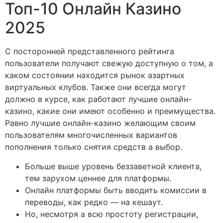
Топ-10 Онлайн Казино
2025
С посторонней представленного рейтинга
пользователи получают свежую доступную о том, а
каком состоянии находится рынок азартных
виртуальных клубов. Также они всегда могут
должно в курсе, как работают лучшие онлайн-
казино, какие они имеют особенно и преимущества.
Равно лучшие онлайн-казино желающим своим
пользователям многочисленных вариантов
пополнения только снятия средств а выбор.
Больше выше уровень беззаветной клиента,
тем зарухом ценнее для платформы.
Онлайн платформы быть вводить комиссии в
переводы, как редко — на кешаут.
Но, несмотря а всю простоту регистрации,