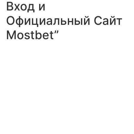
Вход и
Официальный Сайт
Mostbet”