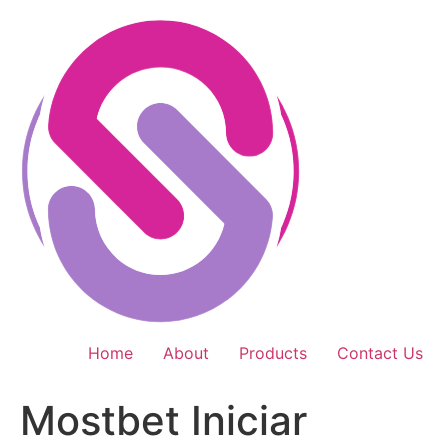
Skip
to
content
Home
About
Products
Contact Us
Mostbet Iniciar