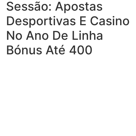
Sessão: Apostas
Desportivas E Casino
No Ano De Linha
Bónus Até 400