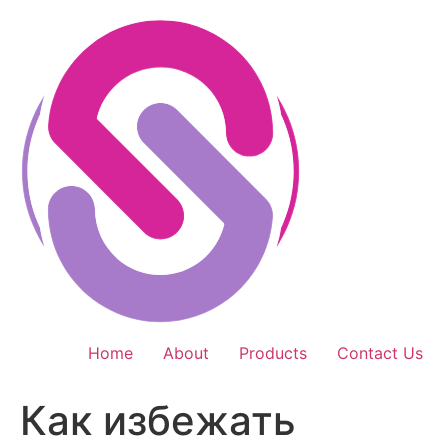
Skip
to
content
Home
About
Products
Contact Us
Как избежать