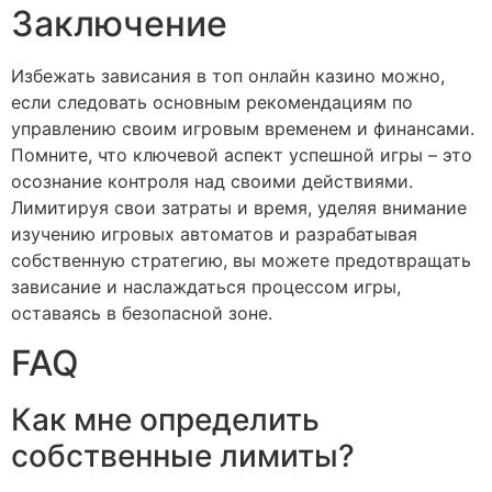
Заключение
Избежать зависания в топ онлайн казино можно,
если следовать основным рекомендациям по
управлению своим игровым временем и финансами.
Помните, что ключевой аспект успешной игры – это
осознание контроля над своими действиями.
Лимитируя свои затраты и время, уделяя внимание
изучению игровых автоматов и разрабатывая
собственную стратегию, вы можете предотвращать
зависание и наслаждаться процессом игры,
оставаясь в безопасной зоне.
FAQ
Как мне определить
собственные лимиты?