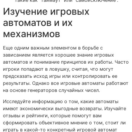
Изучение игровых
автоматов и их
механизмов
Еще одним важным элементом в борьбе с
зависанием является хорошее знание игровых
автоматов и понимание принципов их работы. Часто
игроки попадают в ловушку, считая, что могут
предсказать исход игры или контролировать ее
результаты. Однако все игровые автоматы работают
на основе генераторов случайных чисел.
Исследуйте информацию о том, какие автоматы
имеют экономически выгодные возвраты. Изучайте
отзывы и рейтинги, которые помогут вам
сформировать объективное мнение о том, стоит ли
играть в какой-то конкретный игровой автомат