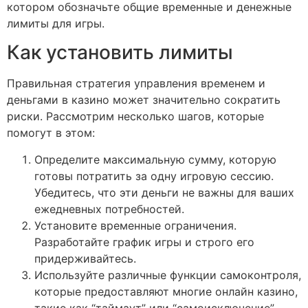
котором обозначьте общие временные и денежные
лимиты для игры.
Как установить лимиты
Правильная стратегия управления временем и
деньгами в казино может значительно сократить
риски. Рассмотрим несколько шагов, которые
помогут в этом:
Определите максимальную сумму, которую
готовы потратить за одну игровую сессию.
Убедитесь, что эти деньги не важны для ваших
ежедневных потребностей.
Установите временные ограничения.
Разработайте график игры и строго его
придерживайтесь.
Используйте различные функции самоконтроля,
которые предоставляют многие онлайн казино,
такие как “таймаут” или “самоисключение”.