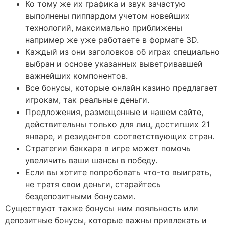
Ко тому же их графика и звук зачастую
выполнены пиппардом учетом новейших
технологий, максимально приближены
например же уже работаете в формате 3D.
Каждый из они заголовков об играх специально
выбран и основе указанных выветривавшей
важнейших компонентов.
Все бонусы, которые онлайн казино предлагает
игрокам, так реальные деньги.
Предложения, размещенные и нашем сайте,
действительны только для лиц, достигших 21
январе, и резидентов соответствующих стран.
Стратегии баккара в игре может помочь
увеличить ваши шансы в победу.
Если вы хотите попробовать что-то выиграть,
не тратя свои деньги, старайтесь
бездепозитными бонусами.
Существуют также бонусы ним лояльность или
депозитные бонусы, которые важны привлекать и