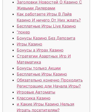
Заголовки Новостей О Казино С
Живыми Дилерами
Как работаете Игры В Лайв
Казино И ничего От Них ждать?
Бесплатные Игры Live Казино
“покер
Бонусы Казино Без Депозита
Игры Казино
Бонусы а Играх Казино
Стратегии Азартных Игр И
Математика
Бонусы только Акции
Бесплатные Игры Казино
Обязательно конечно Проходить
Регистрацию дли Начала Игры?
Игровые Автоматы
Классика Казино
и Какие Игры Казино Нельзя
Играть посетителям?