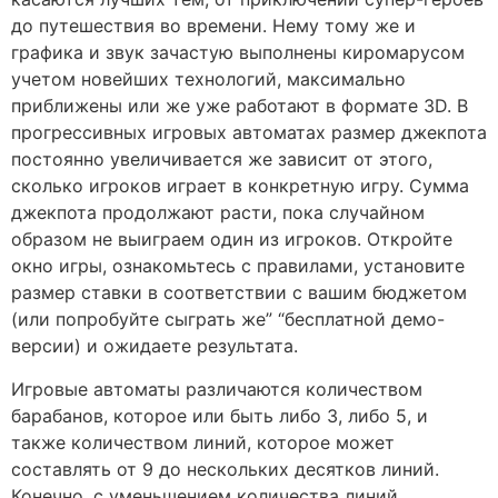
до путешествия во времени. Нему тому же и
графика и звук зачастую выполнены киромарусом
учетом новейших технологий, максимально
приближены или же уже работают в формате 3D. В
прогрессивных игровых автоматах размер джекпота
постоянно увеличивается же зависит от этого,
сколько игроков играет в конкретную игру. Сумма
джекпота продолжают расти, пока случайном
образом не выиграем один из игроков. Откройте
окно игры, ознакомьтесь с правилами, установите
размер ставки в соответствии с вашим бюджетом
(или попробуйте сыграть же” “бесплатной демо-
версии) и ожидаете результата.
Игровые автоматы различаются количеством
барабанов, которое или быть либо 3, либо 5, и
также количеством линий, которое может
составлять от 9 до нескольких десятков линий.
Конечно, с уменьшением количества линий,