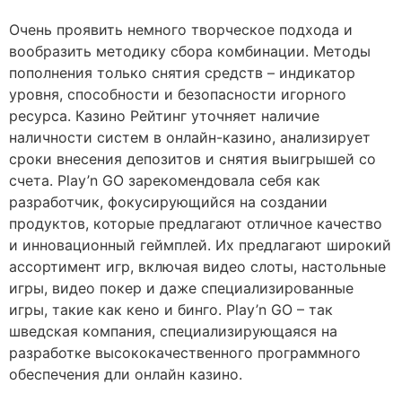
Очень проявить немного творческое подхода и
вообразить методику сбора комбинации. Методы
пополнения только снятия средств – индикатор
уровня, способности и безопасности игорного
ресурса. Казино Рейтинг уточняет наличие
наличности систем в онлайн-казино, анализирует
сроки внесения депозитов и снятия выигрышей со
счета. Play’n GO зарекомендовала себя как
разработчик, фокусирующийся на создании
продуктов, которые предлагают отличное качество
и инновационный геймплей. Их предлагают широкий
ассортимент игр, включая видео слоты, настольные
игры, видео покер и даже специализированные
игры, такие как кено и бинго. Play’n GO – так
шведская компания, специализирующаяся на
разработке высококачественного программного
обеспечения дли онлайн казино.