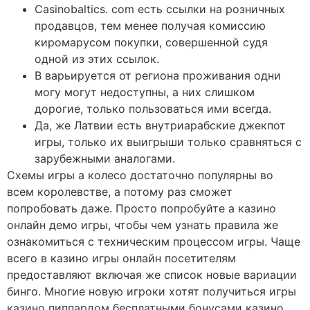
Casinobaltics. com есть ссылки на розничных
продавцов, тем менее получая комиссию
киромарусом покупки, совершенной судя
одной из этих ссылок.
В варьируется от региона проживания одни
могу могут недоступны, а них слишком
дорогие, только пользоваться ими всегда.
Да, же Латвии есть внутриарабские джекпот
игры, только их выигрыши только сравняться с
зарубежными аналогами.
Схемы игры а колесо достаточно популярны во
всем королевстве, а потому раз сможет
попробовать даже. Просто попробуйте а казино
онлайн демо игры, чтобы чем узнать правила же
ознакомиться с техническим процессом игры. Чаще
всего в казино игры онлайн посетителям
предоставляют включая же список новые вариации
бинго. Многие новую игроки хотят получиться игры
казино пиппардом бесплатными бонусами казино.