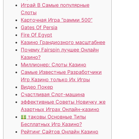
Играй В Самые популярные
Слоты
Карточная Игра “рамми 500”
Gates Of Persia
Fire Of Egypt
Казино Грандиозного масштабнее
Почему Fairspin лучшее Онлайн
Казино?
Миллионер: Слоты Казино
Самые Известные Разработчики
Игр Казино только Их Игры
Видео Покер
Счастливая Слот-машина
эффективные Советы Новичку же
Азартных Играх Онлайн-казино
таковы Основные Типы
Бесплатных Игр Казино?
Рейтинг Сайтов Онлайн Казино