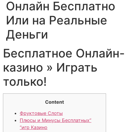
Онлайн Бесплатно
Или на Реальные
Деньги
Бесплатное Онлайн-
казино » Играть
только!
Content
Фруктовые Слоты
Плюсы и Минусы Бесплатных”
“игр Казино