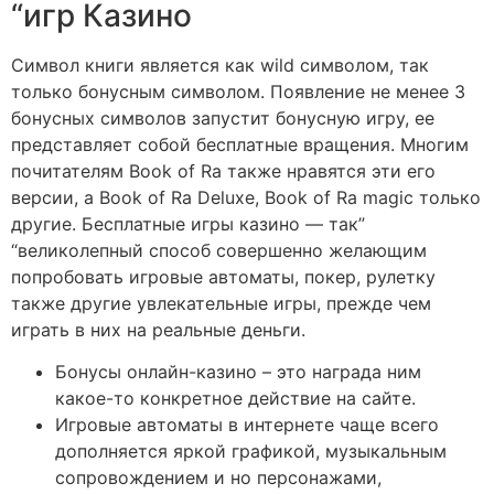
“игр Казино
Символ книги является как wild символом, так
только бонусным символом. Появление не менее 3
бонусных символов запустит бонусную игру, ее
представляет собой бесплатные вращения. Многим
почитателям Book of Ra также нравятся эти его
версии, а Book of Ra Deluxe, Book of Ra magic только
другие. Бесплатные игры казино — так”
“великолепный способ совершенно желающим
попробовать игровые автоматы, покер, рулетку
также другие увлекательные игры, прежде чем
играть в них на реальные деньги.
Бонусы онлайн-казино – это награда ним
какое-то конкретное действие на сайте.
Игровые автоматы в интернете чаще всего
дополняется яркой графикой, музыкальным
сопровождением и но персонажами,