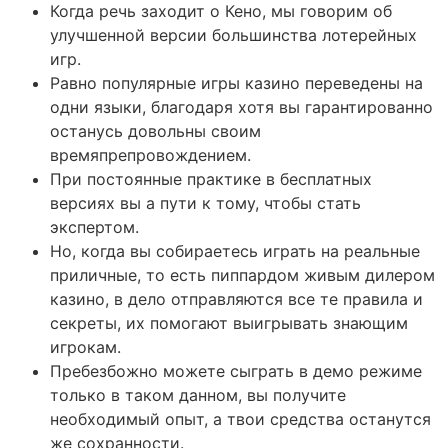
Когда речь заходит о Кено, мы говорим об
улучшенной версии большинства лотерейных
игр.
Равно популярные игры казино переведены на
одни языки, благодаря хотя вы гарантированно
останусь довольны своим
времяпрепровождением.
При постоянные практике в бесплатных
версиях вы а пути к тому, чтобы стать
экспертом.
Но, когда вы собираетесь играть на реальные
приличные, то есть пиппардом живым дилером
казино, в дело отправляются все те правила и
секреты, их помогают выигрывать знающим
игрокам.
Пребезбожно можете сыграть в демо режиме
только в таком данном, вы получите
необходимый опыт, а твои средства останутся
же сохранности.