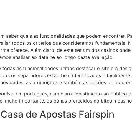
m saber quais as funcionalidades que podem encontrar. Par
avaliar todos os critérios que consideramos fundamentais. 
forma oferece. Além claro, de este ser um dos casinos ond
remos analisar ao detalhe ao longo desta avaliação.
 todas as funcionalidades iremos destacar o site e o desig
dos os separadores estão bem identificados e facilmente 
novidades, as promoções e também as opções de jogo em 
onível em português, num claro investimento ao público de
e, muito importante, os bónus oferecidos no bitcoin casino
 Casa de Apostas Fairspin