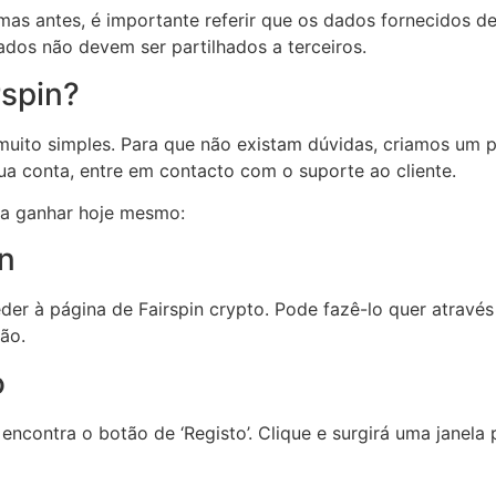
as antes, é importante referir que os dados fornecidos de
dados não devem ser partilhados a terceiros.
spin?
 muito simples. Para que não existam dúvidas, criamos um
sua conta, entre em contacto com o suporte ao cliente.
 a ganhar hoje mesmo:
in
eder à página de Fairspin crypto. Pode fazê-lo quer atravé
ão.
o
, encontra o botão de ‘Registo’. Clique e surgirá uma jane