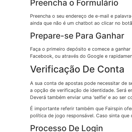
Preencha o Formulário
Preencha o seu endereço de e-mail e palavra-
ainda que não é um chatbot ao clicar no botã
Prepare-se Para Ganhar
Faça o primeiro depósito e comece a ganhar n
Facebook, ou através do Google e rapidamen
Verificação De Conta
A sua conta de apostas pode necessitar de ser
a opção de verificação de identidade. Será 
Deverá também enviar uma ‘selfie’ e ao ser c
É importante referir também que Fairspin ofe
política de jogo responsável. Caso sinta que
Processo De Login