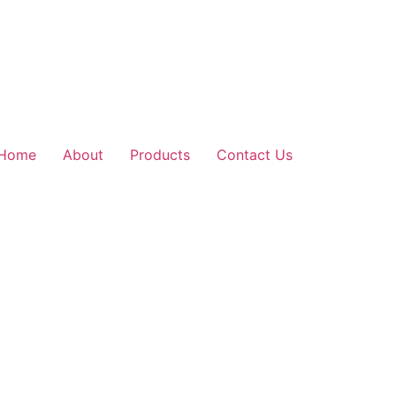
Home
About
Products
Contact Us