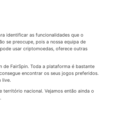
a identificar as funcionalidades que o
Não se preocupe, pois a nossa equipa de
e pode usar criptomoedas, oferece outras
n de FairSpin. Toda a plataforma é bastante
consegue encontrar os seus jogos preferidos.
live.
 território nacional. Vejamos então ainda o
.