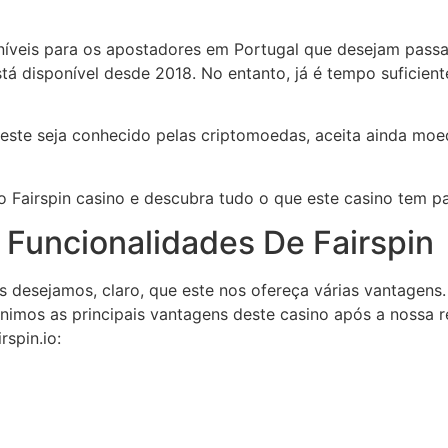
níveis para os apostadores em Portugal que desejam passar
tá disponível desde 2018. No entanto, já é tempo suficien
este seja conhecido pelas criptomoedas, aceita ainda moe
ão Fairspin casino e descubra tudo o que este casino tem pa
 Funcionalidades De Fairspin
esejamos, claro, que este nos ofereça várias vantagens. 
eunimos as principais vantagens deste casino após a nossa 
spin.io: