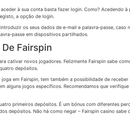
aceder à sua conta basta fazer login. Como? Acedendo à pá
gisto, a opção de login.
o introduzir os seus dados de e-mail e palavra-passe, cas
lavra-passe em dispositivos partilhados.
De Fairspin
 cativar novos jogadores. Felizmente Fairspin sabe como
quatro depósitos.
 joga em Fairspin, tem também a possibilidade de receber 
 alguns jogos específicos. Recomendamos que verifique 
quatro primeiros depósitos. É um bónus com diferentes pe
 dos depósitos. Não há como negar – Fairspin casino sabe