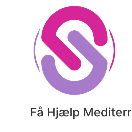
Skip
to
content
Få Hjælp Mediter