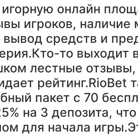
игорную онлайн площ
ывы игроков, наличие
 вывод средств и пре
ерия.Кто-то выходит в
шком лестные отзывы,
идает рейтинг.RioBet 
бный пакет с 70 бесп
5% на 3 депозита, что
ом для начала игры.Э