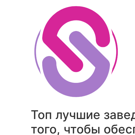
Skip
to
content
Топ лучшие заве
того, чтобы обе