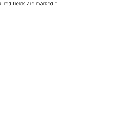
uired fields are marked
*