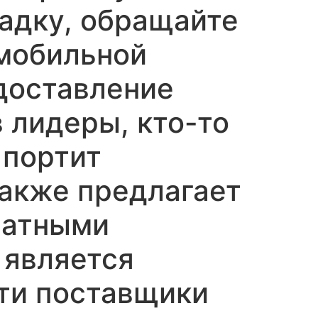
адку, обращайте
 мобильной
доставление
 лидеры, кто-то
 портит
также предлагает
латными
 является
ти поставщики