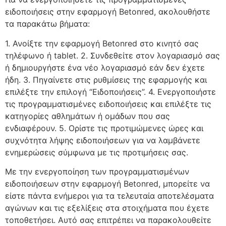
ειδοποιήσεις στην εφαρμογή Betonred, ακολουθήστε
τα παρακάτω βήματα:
1. Ανοίξτε την εφαρμογή Betonred στο κινητό σας
τηλέφωνο ή tablet. 2. Συνδεθείτε στον λογαριασμό σας
ή δημιουργήστε ένα νέο λογαριασμό εάν δεν έχετε
ήδη. 3. Πηγαίνετε στις ρυθμίσεις της εφαρμογής και
επιλέξτε την επιλογή “Ειδοποιήσεις”. 4. Ενεργοποιήστε
τις προγραμματισμένες ειδοποιήσεις και επιλέξτε τις
κατηγορίες αθλημάτων ή ομάδων που σας
ενδιαφέρουν. 5. Ορίστε τις προτιμώμενες ώρες και
συχνότητα λήψης ειδοποιήσεων για να λαμβάνετε
ενημερώσεις σύμφωνα με τις προτιμήσεις σας.
Με την ενεργοποίηση των προγραμματισμένων
ειδοποιήσεων στην εφαρμογή Betonred, μπορείτε να
είστε πάντα ενήμεροι για τα τελευταία αποτελέσματα
αγώνων και τις εξελίξεις στα στοιχήματα που έχετε
τοποθετήσει. Αυτό σας επιτρέπει να παρακολουθείτε