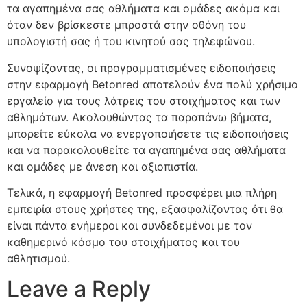
τα αγαπημένα σας αθλήματα και ομάδες ακόμα και
όταν δεν βρίσκεστε μπροστά στην οθόνη του
υπολογιστή σας ή του κινητού σας τηλεφώνου.
Συνοψίζοντας, οι προγραμματισμένες ειδοποιήσεις
στην εφαρμογή Betonred αποτελούν ένα πολύ χρήσιμο
εργαλείο για τους λάτρεις του στοιχήματος και των
αθλημάτων. Ακολουθώντας τα παραπάνω βήματα,
μπορείτε εύκολα να ενεργοποιήσετε τις ειδοποιήσεις
και να παρακολουθείτε τα αγαπημένα σας αθλήματα
και ομάδες με άνεση και αξιοπιστία.
Τελικά, η εφαρμογή Betonred προσφέρει μια πλήρη
εμπειρία στους χρήστες της, εξασφαλίζοντας ότι θα
είναι πάντα ενήμεροι και συνδεδεμένοι με τον
καθημερινό κόσμο του στοιχήματος και του
αθλητισμού.
Leave a Reply