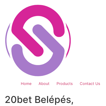
Skip
to
content
Home
About
Products
Contact Us
20bet Belépés,