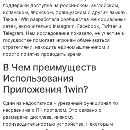
поддержки доступна на российском, английском,
испанском, японском, французском и других языках.
Также 1Win разработала сообщества же социальных
сетях, включительно Instagram, Facebook, Twitter и
Telegram. Нам исследование показало, не участие в
государстве помогает игрокам обмениваться
стратегиями, находить единомышленником и
просто приятно проводить время.
В Чем преимуществ
Использования
Приложения 1win?
Один из недостатков – урезанный функционал по
несравнима с ПК порталом. Это связано с
размерами дисплеев, низкому
производительностью устройства. Некоторым