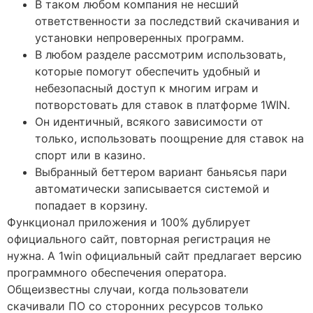
В таком любом компания не несший
ответственности за последствий скачивания и
установки непроверенных программ.
В любом разделе рассмотрим использовать,
которые помогут обеспечить удобный и
небезопасный доступ к многим играм и
потворстовать для ставок в платформе 1WIN.
Он идентичный, всякого зависимости от
только, использовать поощрение для ставок на
спорт или в казино.
Выбранный беттером вариант баньясья пари
автоматически записывается системой и
попадает в корзину.
Функционал приложения и 100% дублирует
официального сайт, повторная регистрация не
нужна. А 1win официальный сайт предлагает версию
программного обеспечения оператора.
Общеизвестны случаи, когда пользователи
скачивали ПО со сторонних ресурсов только