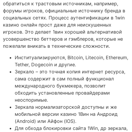
обратиться к трастовым источникам, например,
форумы игроков, официальные источнику бренда в
социальных сетях. Процесс аутентификации в 1win
казино онлайн прост даже для неискушенных
игроков. Это делает 1вин хорошей альтернативой
усовершенство беттеров и гэмблеров, которые не
пожелали вникать в технические сложности.
Институализируются, Bitcoin, Litecoin, Ethereum,
Tether, Dogecoin и другие.
Зеркало – это точная копия интернет ресурса,
сама содержит в сам полный функционал
международного букмекера, позволит
обходить установленные провайдерами
неоспоримые.
Зеркала нормализаторской доступны и же
мобильной версии казино 1Вин на Андроид
(Android) или Айфон (IOS).
Для обхода блокировки сайта 1Win, др зеркала,