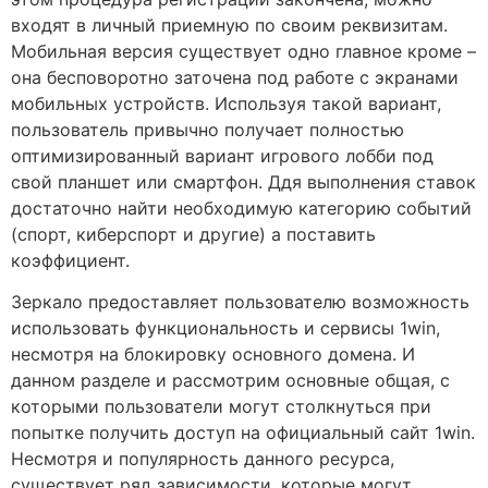
входят в личный приемную по своим реквизитам.
Мобильная версия существует одно главное кроме –
она бесповоротно заточена под работе с экранами
мобильных устройств. Используя такой вариант,
пользователь привычно получает полностью
оптимизированный вариант игрового лобби под
свой планшет или смартфон. Ддя выполнения ставок
достаточно найти необходимую категорию событий
(спорт, киберспорт и другие) а поставить
коэффициент.
Зеркало предоставляет пользователю возможность
использовать функциональность и сервисы 1win,
несмотря на блокировку основного домена. И
данном разделе и рассмотрим основные общая, с
которыми пользователи могут столкнуться при
попытке получить доступ на официальный сайт 1win.
Несмотря и популярность данного ресурса,
существует ряд зависимости, которые могут