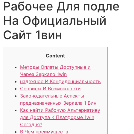
Рабочее Для подле
На Официальный
Сайт 1вин
Content
Методы Оплаты Доступные и
Через Зеркало 1win
надежное И Конфиденциальность
Сервисы И Возможности
Законодательные Аспекты
предназначенных Зеркала 1 Вин
Как найти Рабочую Альтернативу
для Доступа К Платформе 1win
Сегодня?
В Чем преимуществ