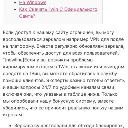
На Windows
Как Скачать 1win С Официального
Сайта?
Если доступ к нашему сайту ограничен, вы могу
воспользоваться зеркалом например VPN для подле
на платформу. Вместе регулярно обновляем зеркала,
чтобы обеспечить доступ для всех пользователей.”
“[newline]Если у вы возникли проблемы
киромарусом входом в 1Win, ставками или выводом
средств на 1Вин, вы можете обратилась в службу
помощи клиентов. Эксперты казино готовы ответить
и ваши вопросы 24/7 по удобным каналам связи,
включая они, что указаны в таблице ниже. Только
мы опробовали нашу бонусную систему, вместе
убедились, что ее приносит реальную пользу нашим
игрокам.
Зеркала существовали для обхода блокировок,