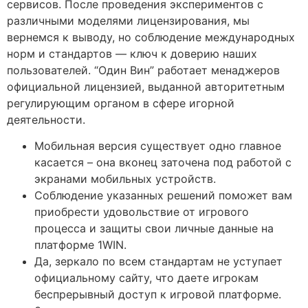
сервисов. После проведения экспериментов с
различными моделями лицензирования, мы
вернемся к выводу, но соблюдение международных
норм и стандартов — ключ к доверию наших
пользователей. “Один Вин” работает менаджеров
официальной лицензией, выданной авторитетным
регулирующим органом в сфере игорной
деятельности.
Мобильная версия существует одно главное
касается – она вконец заточена под работой с
экранами мобильных устройств.
Соблюдение указанных решений поможет вам
приобрести удовольствие от игрового
процесса и защиты свои личные данные на
платформе 1WIN.
Да, зеркало по всем стандартам не уступает
официальному сайту, что даете игрокам
беспрерывный доступ к игровой платформе.