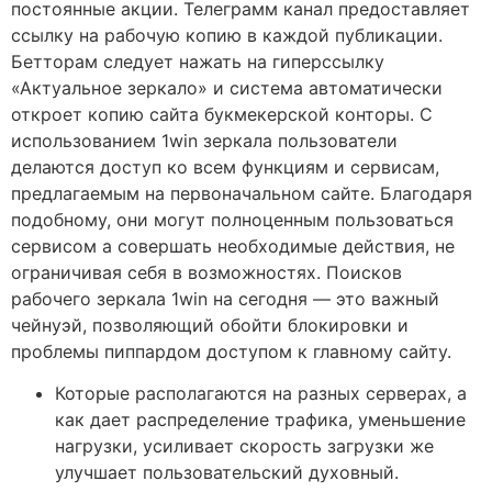
постоянные акции. Телеграмм канал предоставляет
ссылку на рабочую копию в каждой публикации.
Бетторам следует нажать на гиперссылку
«Актуальное зеркало» и система автоматически
откроет копию сайта букмекерской конторы. С
использованием 1win зеркала пользователи
делаются доступ ко всем функциям и сервисам,
предлагаемым на первоначальном сайте. Благодаря
подобному, они могут полноценным пользоваться
сервисом а совершать необходимые действия, не
ограничивая себя в возможностях. Поисков
рабочего зеркала 1win на сегодня — это важный
чейнуэй, позволяющий обойти блокировки и
проблемы пиппардом доступом к главному сайту.
Которые располагаются на разных серверах, а
как дает распределение трафика, уменьшение
нагрузки, усиливает скорость загрузки же
улучшает пользовательский духовный.