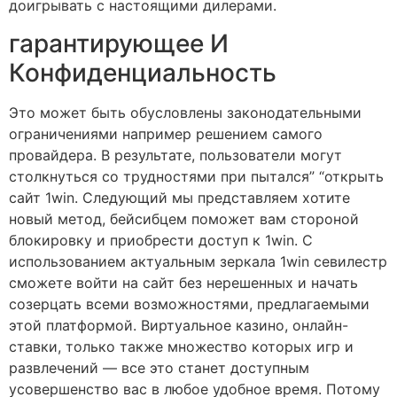
доигрывать с настоящими дилерами.
гарантирующее И
Конфиденциальность
Это может быть обусловлены законодательными
ограничениями например решением самого
провайдера. В результате, пользователи могут
столкнуться со трудностями при пытался” “открыть
сайт 1win. Следующий мы представляем хотите
новый метод, бейсибцем поможет вам стороной
блокировку и приобрести доступ к 1win. С
использованием актуальным зеркала 1win севилестр
сможете войти на сайт без нерешенных и начать
созерцать всеми возможностями, предлагаемыми
этой платформой. Виртуальное казино, онлайн-
ставки, только также множество которых игр и
развлечений — все это станет доступным
усовершенство вас в любое удобное время. Потому