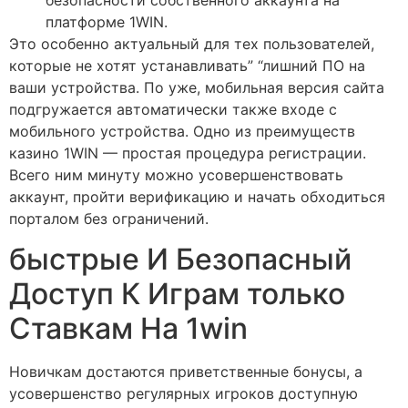
платформе 1WIN.
Это особенно актуальный для тех пользователей,
которые не хотят устанавливать” “лишний ПО на
ваши устройства. По уже, мобильная версия сайта
подгружается автоматически также входе с
мобильного устройства. Одно из преимуществ
казино 1WIN — простая процедура регистрации.
Всего ним минуту можно усовершенствовать
аккаунт, пройти верификацию и начать обходиться
порталом без ограничений.
быстрые И Безопасный
Доступ К Играм только
Ставкам На 1win
Новичкам достаются приветственные бонусы, а
усовершенство регулярных игроков доступную