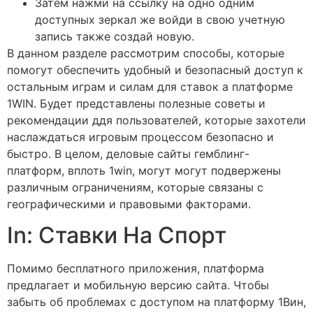
Затем нажми на ссылку на одно одним
доступных зеркал же войди в свою учетную
запись также создай новую.
В данном разделе рассмотрим способы, которые
помогут обеспечить удобный и безопасный доступ к
остальным играм и силам для ставок а платформе
1WIN. Будет представлены полезные советы и
рекомендации ддя пользователей, которые захотели
наслаждаться игровым процессом безопасно и
быстро. В целом, деловые сайты гемблинг-
платформ, вплоть 1win, могут могут подвержены
различным ограничениям, которые связаны с
географическими и правовыми факторами.
In: Ставки На Спорт
Помимо бесплатного приложения, платформа
предлагает и мобильную версию сайта. Чтобы
забыть об проблемах с доступом на платформу 1Вин,