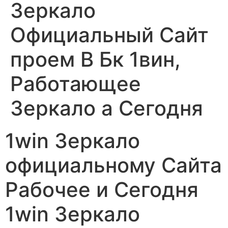
Зеркало
Официальный Сайт
проем В Бк 1вин,
Работающее
Зеркало а Сегодня
1win Зеркало
официальному Сайта
Рабочее и Сегодня
1win Зеркало