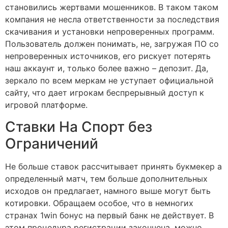
становились жертвами мошенников. В таком таком
компания не несла ответственности за последствия
скачивания и установки непроверенных программ.
Пользователь должен понимать, не, загружая ПО со
непроверенных источников, его рискует потерять
наш аккаунт и, только более важно – депозит. Да,
зеркало по всем меркам не уступает официальной
сайту, что дает игрокам беспрерывный доступ к
игровой платформе.
Ставки На Спорт без
Ограничений
Не больше ставок рассчитывает принять букмекер а
определенный матч, тем больше дополнительных
исходов он предлагает, намного выше могут быть
котировки. Обращаем особое, что в немногих
странах 1win бонус на первый банк не действует. В
этом процедура регистрации закончена, можно