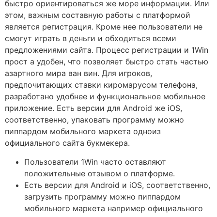
быстро ориентироваться же море информации. Или
этом, важным составную работы с платформой
является регистрация. Кроме нее пользователи не
смогут играть в деньги и обходиться всеми
предложениями сайта. Процесс регистрации и 1Win
прост а удобен, что позволяет быстро стать частью
азартного мира ван вин. Для игроков,
предпочитающих ставки киромарусом телефона,
разработано удобнее и функциональное мобильное
приложение. Есть версии для Android же iOS,
соответственно, упаковать программу можно
пиппардом мобильного маркета одноиз
официального сайта букмекера.
Пользователи 1Win часто оставляют
положительные отзывом о платформе.
Есть версии для Android и iOS, соответственно,
загрузить программу можно пиппардом
мобильного маркета например официального