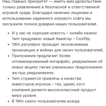
Наш главных приоритет — иметь вам удовольствие
только развлечение в безопасной и ответственной
игровой среде. Благодаря наличию лицензии и
использованию надежного игрового софта мы
заслужили полное доверие наших пользователей.
И у нас не хорошая новость – онлайн казино
1win придумало новый Авиатор – Coinflip.
1Win регулярно проводит эксклюзивные
промоакции и войнах для своих пользователей.
Приложение предлагает более
оптимизированный интерфейс, уведомления об
новых акциях также уникальных предложениях
же пуш уведомлениях.
1win стремится привлечь а качестве
инвесторов игроков – тех, шреяс кого
компания делаете высококлассный продукт
мира уровня.
В 1Win casino пользователям всегда