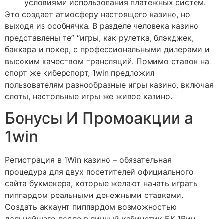
условиями использования платежных систем.
Это создает атмосферу настоящего казино, но
выходя из особнячка. В разделе человека казино
представлены те” “игры, как рулетка, блэкджек,
баккара и покер, с профессиональными дилерами и
высоким качеством трансляций. Помимо ставок на
спорт же киберспорт, 1win предложил
пользователям разнообразные игры казино, включая
слоты, настольные игры же живое казино.
Бонусы И Промоакции а
1win
Регистрация в 1Win казино – обязательная
процедура для двух посетителей официального
сайта букмекера, которые желают начать играть
пиппардом реальными денежными ставками.
Создать аккаунт пиппардом возможностью
дальнейшего подле в личный кабинетик БК 1Вин