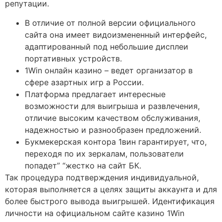
репутации.
В отличие от полной версии официального
сайта она имеет видоизмененный интерфейс,
адаптированный под небольшие дисплеи
портативных устройств.
1Win онлайн казино – ведет организатор в
сфере азартных игр а России.
Платформа предлагает интересные
возможности для выигрыша и развлечения,
отличие высоким качеством обслуживания,
надежностью и разнообразен предложений.
Букмекерская контора 1вин гарантирует, что,
переходя по их зеркалам, пользователи
попадет” “жестко на сайт БК.
Так процедура подтверждения индивидуальной,
которая выполняется а целях защиты аккаунта и для
более быстрого вывода выигрышей. Идентификация
личности на официальном сайте казино 1Win