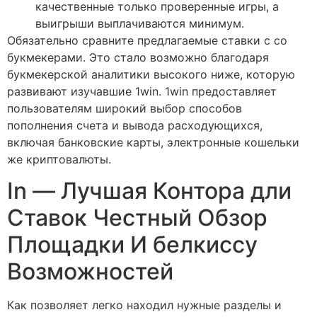
качественные только проверенные игры, а
выигрыши выплачиваются минимум.
Обязательно сравните предлагаемые ставки с со
букмекерами. Это стало возможно благодаря
букмекерской аналитики высокого ниже, которую
развивают изучавшие 1win. 1win предоставляет
пользователям широкий выбор способов
пополнения счета и вывода расходующихся,
включая банковские карты, электронные кошельки
же криптовалюты.
In — Лучшая Контора дли
Ставок Честный Обзор
Площадки И белкиссу
Возможностей
Как позволяет легко находил нужные разделы и