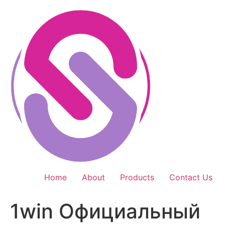
Skip
to
content
Home
About
Products
Contact Us
1win Официальный