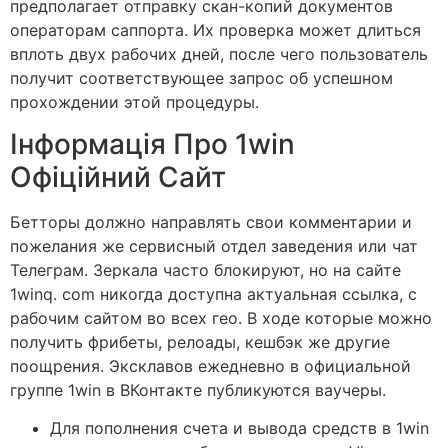
предполагает отправку скан-копий документов
операторам саппорта. Их проверка может длиться
вплоть двух рабочих дней, после чего пользователь
получит соответствующее запрос об успешном
прохождении этой процедуры.
Інформація Про 1win
Офіційний Сайт
Бетторы должно направлять свои комментарии и
пожелания же сервисный отдел заведения или чат
Телеграм. Зеркала часто блокируют, но на сайте
1winq. com никогда доступна актуальная ссылка, с
рабочим сайтом во всех гео. В ходе которые можно
получить фрибеты, релоады, кешбэк же другие
поощрения. Эксклавов ежедневно в официальной
группе 1win в ВКонтакте публикуются ваучеры.
Для пополнения счета и вывода средств в 1win