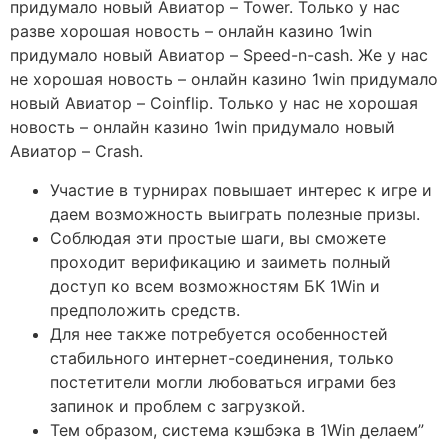
придумало новый Авиатор – Tower. Только у нас
разве хорошая новость – онлайн казино 1win
придумало новый Авиатор – Speed-n-cash. Же у нас
не хорошая новость – онлайн казино 1win придумало
новый Авиатор – Coinflip. Только у нас не хорошая
новость – онлайн казино 1win придумало новый
Авиатор – Crash.
Участие в турнирах повышает интерес к игре и
даем возможность выиграть полезные призы.
Соблюдая эти простые шаги, вы сможете
проходит верификацию и заиметь полный
доступ ко всем возможностям БК 1Win и
предположить средств.
Для нее также потребуется особенностей
стабильного интернет-соединения, только
постетители могли любоваться играми без
запинок и проблем с загрузкой.
Тем образом, система кэшбэка в 1Win делаем”