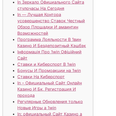
In Зеркало Официального Сайта
стулочасы На Сегодня
In — Лучшая Контора
усовершенство Ставок Честный
Обзор Площадки И амаинтин
Возможностей
Программа Лояльности В 1вин
Казино И Бездепозитный Кэшбэк
Інформація Про 1win Офіційний
Сайт
Ставки и Киберспорт В 1win
Бонусы И Промоакции на 1win
Ставки На Киберспорт
In – Официальный Сайт Онлайн
Казино И Бк, Регистрация И
прохода
Регулярные Обновления только
Новые Игры а 1win
In: официальный Сайт Казино а