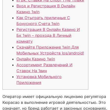
In Бк: Ставки На Спорт І Не Тільки
Вход и Регистрация В Онлайн
Казино 1win
Как Отыграть приличные С
Бонусного Счета 1win
Регистрация В Онлайн Казино И
Бк 1win – прохода В Личный
комнату
Скачайте Приложение 1win Для
Мобильных Устройств Ios/android!
Онлайн Казино 1win
Ассортимент Развлечений И
Ставок На 1вин
Установка Мобильного
Приложения
Оператор имеет официальную лицензию регулятора
Кюрасао в выполнение игровой деятельностью. Это
означает, но бренд работает и законных основаниях,