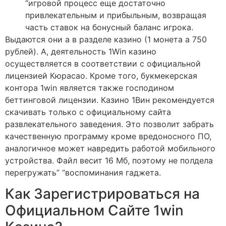
“игровой процесс еще достаточно
привлекательным и прибыльным, возвращая
часть ставок на бонусный баланс игрока.
Выдаются они а в разделе казино (1 монета а 750
рублей). А, деятельность 1Win казино
осуществляется в соответствии с официальной
лицензией Кюрасао. Кроме того, букмекерская
контора 1win является также господином
беттинговой лицензии. Казино 1Вин рекомендуется
скачивать только с официальному сайта
развлекательного заведения. Это позволит забрать
качественную программу кроме вредоносного ПО,
аналогичное может навредить работой мобильного
устройства. Файл весит 16 Мб, поэтому не полдела
перегружать” “воспоминания гаджета.
Как Зарегистрироваться на
Официальном Сайте 1win