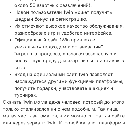
около 50 азартных развлечений).
Новой пользователи 1win может получить
щедрый бонус за регистрацию.
Их отмечают высокое качество обслуживания,
разнообразие игр и удобство интерфейса.
Официальный сайт 1Win привлекает
уникальном подходом к организации”
“игрового процесса, создавая безопасную и
волнующую среду для азартных игр и ставок в
спорт.
Вход на официальный сайт 1win позволяет
наслаждаться другими функциями платформы,
получить подарки, участвовать а акциях и
турнирах.
Скачать 1win могла даже человек, который до этого
только сталкивался ни с чем подобным. Так лишь
малая часть автоматов, в их можно сыграть и сайте
или через зеркало 1win. Игровой каталог платформы