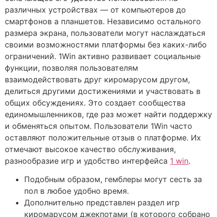
различных устройствах — от компьютеров до
смартфонов а планшетов. Независимо остального
размера экрана, пользователи могут наслаждаться
своими возможностями платформы без каких-либо
ограничений. 1Win активно развивает социальные
функции, позволяя пользователям
взаимодействовать друг киромарусом другом,
делиться другими достижениями и участвовать в
общих обсуждениях. Это создает сообщества
единомышленников, где раз может найти поддержку
и обменяться опытом. Пользователи 1Win часто
оставляют положительные отзыв о платформе. Их
отмечают высокое качество обслуживания,
разнообразие игр и удобство интерфейса
1 win
.
Подобным образом, гемблеры могут сесть за
пол в любое удобно время.
Дополнительно представлен раздел игр
киромарусом джекпотами (в которого собрано