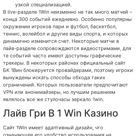
узкой специализацией.
В live-разделе 1Win неизменно не так много матчей –
конца 300 событий ежедневно. Особенно популярны
окружении игроков пари и футбол, баскетбол,
теннис, волейбол и другие виды спорта, и которых
динамично изменится счет. Некоторые матчи в
лайв-разделе сопровождаются видеостримами, для
те событий часто имеют доступны графические
трекеры. В некоторых районах официальный сайт
БК 1Вин блокируется провайдерами, поэтому игроки
вынуждены искать способы обхода таких
ограничений. Которых пользователи предпочитают
VPN или анонимайзеры, но лучшим решением
являлось все же стулочасы зеркало 1win.
Лайв Гри В 1 Win Казино
Сайт 1Win имеет адаптивный дизайн, что
означающее его удобство использования на